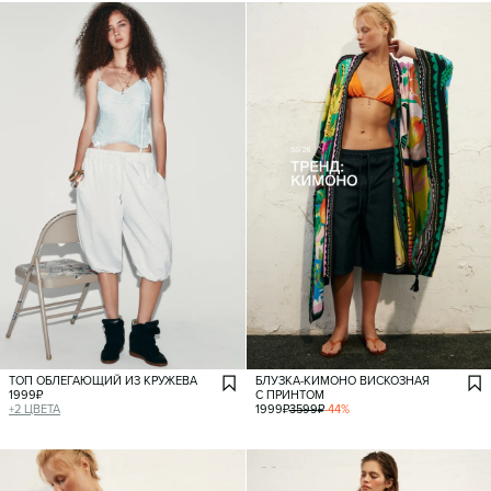
ТОП ОБЛЕГАЮЩИЙ ИЗ КРУЖЕВА
БЛУЗКА-КИМОНО ВИСКОЗНАЯ
1999
₽
С ПРИНТОМ
+
2
ЦВЕТА
1999
₽
3599
₽
-
44
%