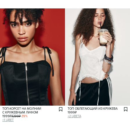
ТОП-КОРСЕТ НА МОЛНИИ
ТОП ОБЛЕГАЮЩИЙ ИЗ КРУЖЕВА
С КРУЖЕВНЫМ ЛИФОМ
1999
₽
1999
₽
3299
₽
-
39
%
+
2
ЦВЕТА
+
1
ЦВЕТ