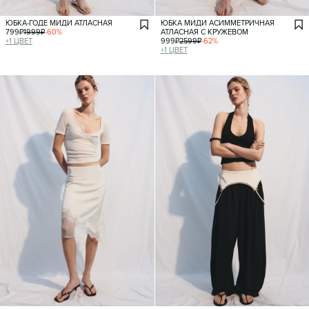
ЮБКА-ГОДЕ МИДИ АТЛАСНАЯ
ЮБКА МИДИ АСИММЕТРИЧНАЯ
799
₽
1999
₽
-
60
%
АТЛАСНАЯ С КРУЖЕВОМ
+
1
ЦВЕТ
999
₽
2599
₽
-
62
%
+
1
ЦВЕТ