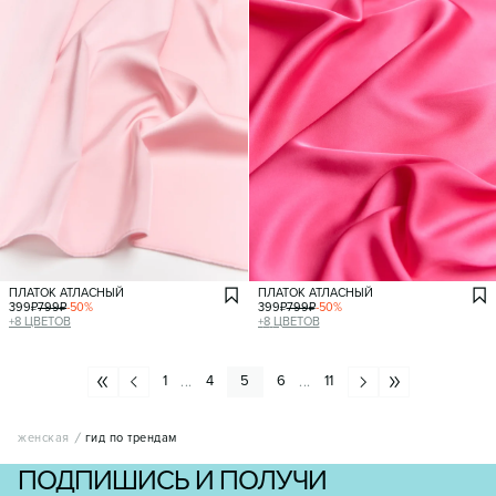
ПЛАТОК АТЛАСНЫЙ
ПЛАТОК АТЛАСНЫЙ
399
₽
799
₽
-
50
%
399
₽
799
₽
-
50
%
+
8
ЦВЕТОВ
+
8
ЦВЕТОВ
1
4
5
6
11
...
...
женская
гид по трендам
ПОДПИШИСЬ И ПОЛУЧИ