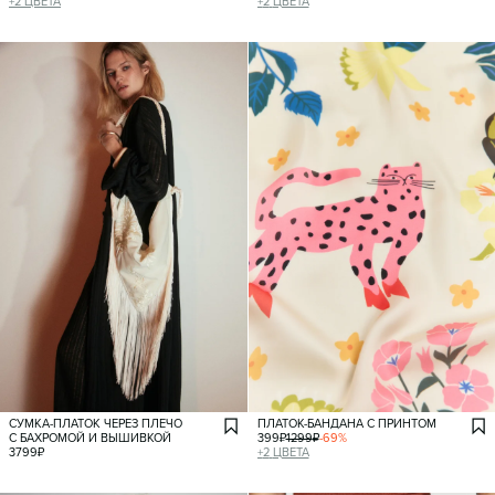
+
2
ЦВЕТА
+
2
ЦВЕТА
СУМКА-ПЛАТОК ЧЕРЕЗ ПЛЕЧО
ПЛАТОК-БАНДАНА С ПРИНТОМ
С БАХРОМОЙ И ВЫШИВКОЙ
399
₽
1299
₽
-
69
%
3799
₽
+
2
ЦВЕТА