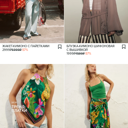
ЖАКЕТ-КИМОНО С ПАЙЕТКАМИ
БЛУЗКА-КИМОНО ШИФОНОВАЯ
2999
₽
6999
₽
-
57
%
С ВЫШИВКОЙ
1999
₽
4599
₽
-
57
%