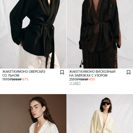
ЖАКЕТ-КИМОНО ОВЕРСАЙЗ
ЖАКЕТ-КИМОНО ВИСКОЗНЫЙ
СО ЛЬНОМ
НА ЗАВЯЗКАХ С УЗОРОМ
1999
₽
5999
₽
-
67
%
2599
₽
4599
₽
-
43
%
+
1
ЦВЕТ