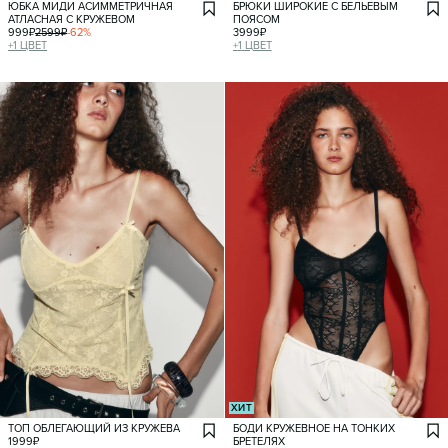
ЮБКА МИДИ АСИММЕТРИЧНАЯ
БРЮКИ ШИРОКИЕ С БЕЛЬЕВЫМ
АТЛАСНАЯ С КРУЖЕВОМ
ПОЯСОМ
999
₽
2599
₽
-
62
%
3999
₽
+
1
ЦВЕТ
+
1
ЦВЕТ
ХИТ
ТОП ОБЛЕГАЮЩИЙ ИЗ КРУЖЕВА
БОДИ КРУЖЕВНОЕ НА ТОНКИХ
1999
₽
БРЕТЕЛЯХ