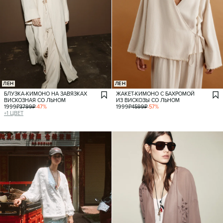
ЛЕН
ЛЕН
БЛУЗКА-КИМОНО НА ЗАВЯЗКАХ
ЖАКЕТ-КИМОНО С БАХРОМОЙ
ВИСКОЗНАЯ СО ЛЬНОМ
ИЗ ВИСКОЗЫ СО ЛЬНОМ
1999
₽
3799
₽
-
47
%
1999
₽
4599
₽
-
57
%
+
1
ЦВЕТ