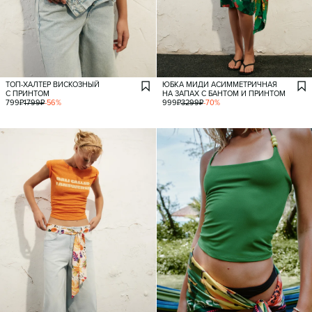
ТОП-ХАЛТЕР ВИСКОЗНЫЙ
ЮБКА МИДИ АСИММЕТРИЧНАЯ
С ПРИНТОМ
НА ЗАПАХ С БАНТОМ И ПРИНТОМ
799
₽
1799
₽
-
56
%
999
₽
3299
₽
-
70
%