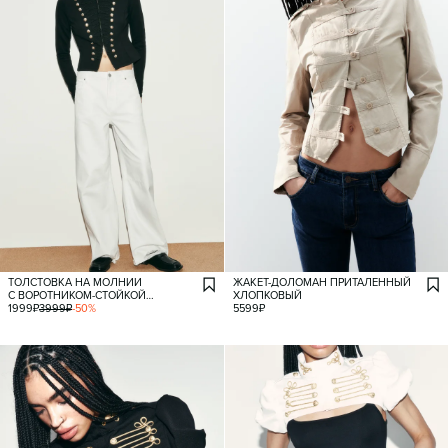
ТОЛСТОВКА НА МОЛНИИ
ЖАКЕТ-ДОЛОМАН ПРИТАЛЕННЫЙ
С ВОРОТНИКОМ-СТОЙКОЙ
ХЛОПКОВЫЙ
И ГАЛУНАМИ
1999
₽
3999
₽
-
50
%
5599
₽