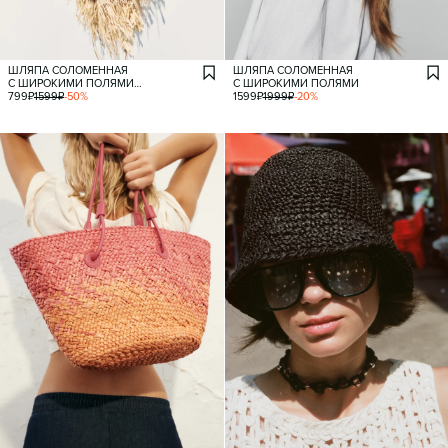
ШЛЯПА СОЛОМЕННАЯ
ШЛЯПА СОЛОМЕННАЯ
С ШИРОКИМИ ПОЛЯМИ
С ШИРОКИМИ ПОЛЯМИ
И БАХРОМОЙ
799
₽
1599
₽
-
50
%
1599
₽
1999
₽
-
20
%