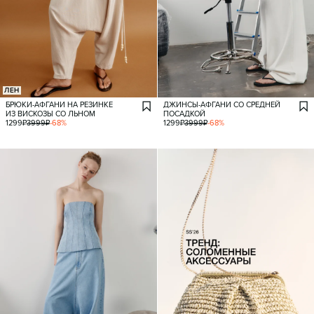
ЛЕН
БРЮКИ-АФГАНИ НА РЕЗИНКЕ
ДЖИНСЫ-АФГАНИ СО СРЕДНЕЙ
ИЗ ВИСКОЗЫ СО ЛЬНОМ
ПОСАДКОЙ
1299
₽
3999
₽
-
68
%
1299
₽
3999
₽
-
68
%