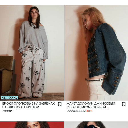
XL – XXXL
БРЮКИ ХЛОПКОВЫЕ НА ЗАВЯЗКАХ
ЖАКЕТ-ДОЛОМАН ДЖИНСОВЫЙ
В ПОЛОСКУ С ПРИНТОМ
С ВОРОТНИКОМ-СТОЙКОЙ
2999
₽
И ГАЛУНАМИ
2999
₽
4999
₽
-
40
%