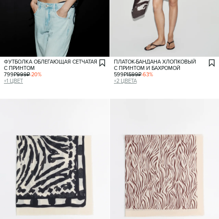
ФУТБОЛКА ОБЛЕГАЮЩАЯ СЕТЧАТАЯ
ПЛАТОК-БАНДАНА ХЛОПКОВЫЙ
С ПРИНТОМ
С ПРИНТОМ И БАХРОМОЙ
799
₽
999
₽
-
20
%
599
₽
1599
₽
-
63
%
+
1
ЦВЕТ
+
2
ЦВЕТА