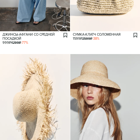
ДЖИНСЫ-АФГАНИ СО СРЕДНЕЙ
СУМКА-КЛАТЧ СОЛОМЕННАЯ
ПОСАДКОЙ
1599
₽
2599
₽
-
38
%
999
₽
4299
₽
-
77
%