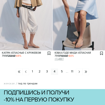
КАПРИ АТЛАСНЫЕ С КРУЖЕВОМ
ЮБКА-ГОДЕ МИДИ АТЛАСНАЯ
799
₽
2599
₽
-
69
%
799
₽
1999
₽
-
60
%
+
1
ЦВЕТ
1
2
3
4
5
11
...
женская
гид по трендам
ПОДПИШИСЬ И ПОЛУЧИ
-10% НА ПЕРВУЮ ПОКУПКУ