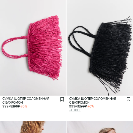
СУМКА-ШОПЕР СОЛОМЕННАЯ
СУМКА-ШОПЕР СОЛОМЕННАЯ
С БАХРОМОЙ
С БАХРОМОЙ
999
₽
3299
₽
-
70
%
999
₽
3299
₽
-
70
%
+
1
ЦВЕТ