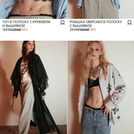
ТОП В ПОЛОСКУ С КРУЖЕВОМ
РУБАШКА ОВЕРСАЙЗ В ПОЛОСКУ
И ВЫШИВКОЙ
С ВЫШИВКОЙ
1299
₽
2299
₽
-
43
%
2999
₽
4599
₽
-
35
%