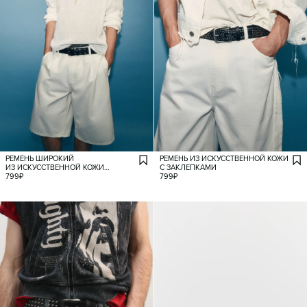
РЕМЕНЬ ШИРОКИЙ
РЕМЕНЬ ИЗ ИСКУССТВЕННОЙ КОЖИ
ИЗ ИСКУССТВЕННОЙ КОЖИ
С ЗАКЛЕПКАМИ
С ЗАКЛЕПКАМИ
799
₽
799
₽