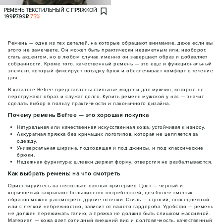
РЕМЕНЬ ТЕКСТИЛЬНЫЙ С ПРЯЖКОЙ
199
₽
799
₽
-
75
%
Ремень — одна из тех деталей, на которые обращают внимание, даже если вы
этого не замечаете. Он может быть практически незаметным или, наоборот,
стать акцентом, но в любом случае именно он завершает образ и добавляет
собранности. Кроме того, качественный ремень — это еще и функциональный
элемент, который фиксирует посадку брюк и обеспечивает комфорт в течение
дня.
В каталоге Befree представлены стильные модели для мужчин, которые не
перегружают образ и служат долго. Купить ремень мужской у нас — значит
сделать выбор в пользу практичности и лаконичного дизайна.
Почему ремень Befree — это хорошая покупка
Натуральная или качественная искусственная кожа, устойчивая к износу.
Аккуратная пряжка без кричащих логотипов, которая не цепляется за
одежду.
Универсальная ширина, подходящая и под джинсы, и под классические
брюки.
Надежная фурнитура: шлевки держат форму, отверстия не разбалтываются.
Как выбрать ремень: на что смотреть
Ориентируйтесь на несколько важных критериев. Цвет — черный и
коричневый закрывают большинство потребностей, для более смелых
образов можно рассмотреть другие оттенки. Стиль — строгий, повседневный
или с легкой небрежностью, зависит от вашего гардероба. Удобство — ремень
не должен пережимать талию, а пряжка не должна быть слишком массивной.
Материал — кожа дает солидный внешний вид и долговечность, качественный