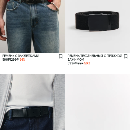
РЕМЕНЬ С ЗАКЛЕПКАМИ
РЕМЕНЬ ТЕКСТИЛЬНЫЙ С ПРЯЖКОЙ-
599
₽
1299
₽
-
54
%
ЗАЖИМОМ
599
₽
1199
₽
-
50
%