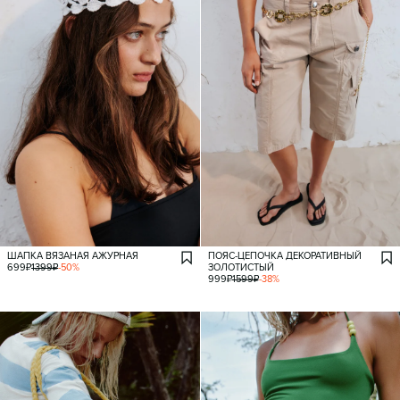
ШАПКА ВЯЗАНАЯ АЖУРНАЯ
ПОЯС-ЦЕПОЧКА ДЕКОРАТИВНЫЙ
699
₽
1399
₽
-
50
%
ЗОЛОТИСТЫЙ
999
₽
1599
₽
-
38
%