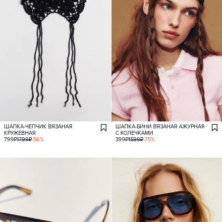
ШАПКА-ЧЕПЧИК ВЯЗАНАЯ
ШАПКА-БИНИ ВЯЗАНАЯ АЖУРНАЯ
КРУЖЕВНАЯ
С КОЛЕЧКАМИ
799
₽
1799
₽
-
56
%
399
₽
1599
₽
-
75
%