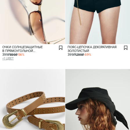
ОЧКИ СОЛНЦЕЗАЩИТНЫЕ
ПОЯС-ЦЕПОЧКА ДЕКОРАТИВНАЯ
В ПРЯМОУГОЛЬНОЙ
ЗОЛОТИСТЫЙ
МЕТАЛЛИЧЕСКОЙ ОПРАВЕ
399
₽
899
₽
-
56
%
399
₽
1299
₽
-
69
%
+
1
ЦВЕТ