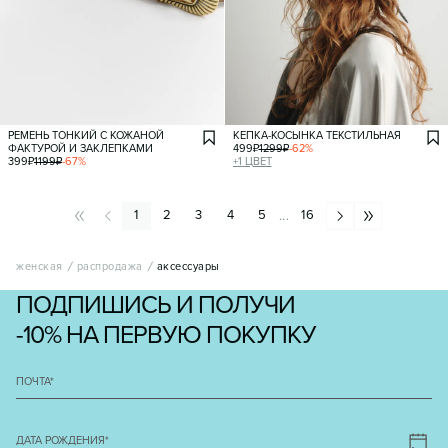
РЕМЕНЬ ТОНКИЙ С КОЖАНОЙ
КЕПКА-КОСЫНКА ТЕКСТИЛЬНАЯ
ФАКТУРОЙ И ЗАКЛЕПКАМИ
499
₽
1299
₽
-
62
%
399
₽
1199
₽
-
67
%
+
1
ЦВЕТ
1
2
3
4
5
16
...
женская
распродажа
аксессуары
ПОДПИШИСЬ И ПОЛУЧИ
-10% НА ПЕРВУЮ ПОКУПКУ
ПОЧТА
*
ДАТА РОЖДЕНИЯ
*