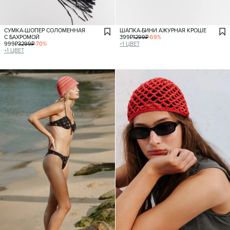
СУМКА-ШОПЕР СОЛОМЕННАЯ
ШАПКА-БИНИ АЖУРНАЯ КРОШЕ
С БАХРОМОЙ
399
₽
1299
₽
-
69
%
999
₽
3299
₽
-
70
%
+
1
ЦВЕТ
+
1
ЦВЕТ