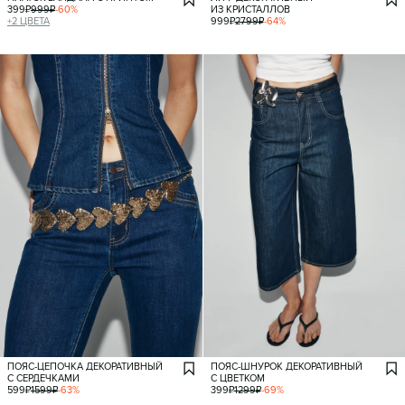
399
₽
999
₽
-
60
%
ИЗ КРИСТАЛЛОВ
+
2
ЦВЕТА
999
₽
2799
₽
-
64
%
ПОЯС-ЦЕПОЧКА ДЕКОРАТИВНЫЙ
ПОЯС-ШНУРОК ДЕКОРАТИВНЫЙ
С СЕРДЕЧКАМИ
С ЦВЕТКОМ
599
₽
1599
₽
-
63
%
399
₽
1299
₽
-
69
%