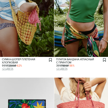
СУМКА-ШОПЕР ПЛЕТЕНАЯ
ПЛАТОК-БАНДАНА АТЛАСНЫЙ
ХЛОПКОВАЯ
С ПРИНТОМ
999
₽
2599
₽
-
62
%
399
₽
899
₽
-
56
%
+
2
ЦВЕТА
+
2
ЦВЕТА