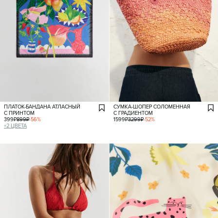
ПЛАТОК-БАНДАНА АТЛАСНЫЙ
СУМКА-ШОПЕР СОЛОМЕННАЯ
С ПРИНТОМ
С ГРАДИЕНТОМ
399
₽
899
₽
-
56
%
1599
₽
3299
₽
-
52
%
+
2
ЦВЕТА