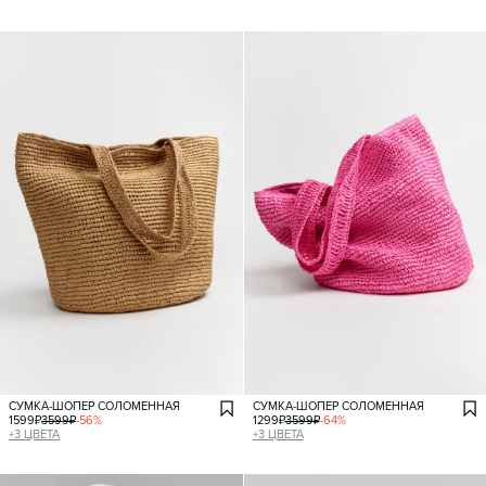
СУМКА-ШОПЕР СОЛОМЕННАЯ
СУМКА-ШОПЕР СОЛОМЕННАЯ
1599
₽
3599
₽
-
56
%
1299
₽
3599
₽
-
64
%
+
3
ЦВЕТА
+
3
ЦВЕТА