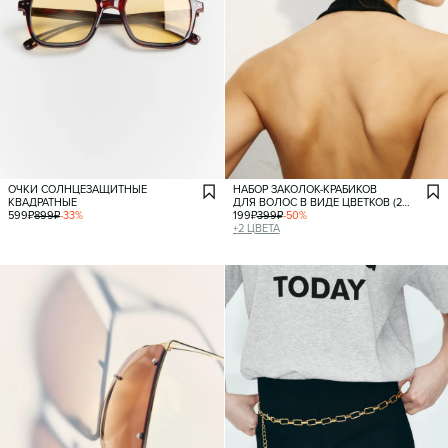
ОЧКИ СОЛНЦЕЗАЩИТНЫЕ
НАБОР ЗАКОЛОК-КРАБИКОВ
КВАДРАТНЫЕ
ДЛЯ ВОЛОС В ВИДЕ ЦВЕТКОВ (2
599
₽
899
₽
-
33
%
ШТУКИ)
199
₽
399
₽
-
50
%
+
2
ЦВЕТА