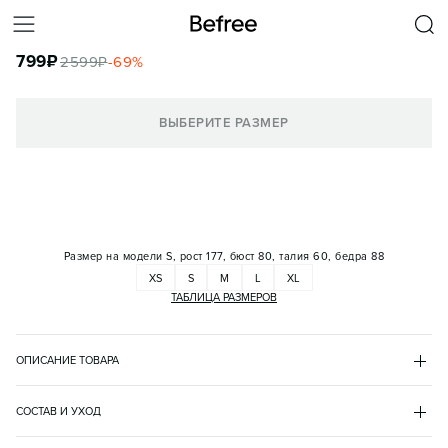
ТОП АТЛАСНЫЙ С АСИММЕТРИЧНЫМ НИЗОМ И КРУЖЕВОМ
799
₽
2599
₽
-
69
%
КОРЗИНА
ВЫБЕРИТЕ РАЗМЕР
Размер на модели
S, рост 177, бюст 80, талия 60, бедра 88
XS
S
M
L
XL
ТАБЛИЦА РАЗМЕРОВ
ОПИСАНИЕ ТОВАРА
ОРАНЖЕВЫЙ
•
23
BF2621418160
СОСТАВ И УХОД
- Женская блузка-топ свободного кроя из тонкой и гладкой 
основной материал