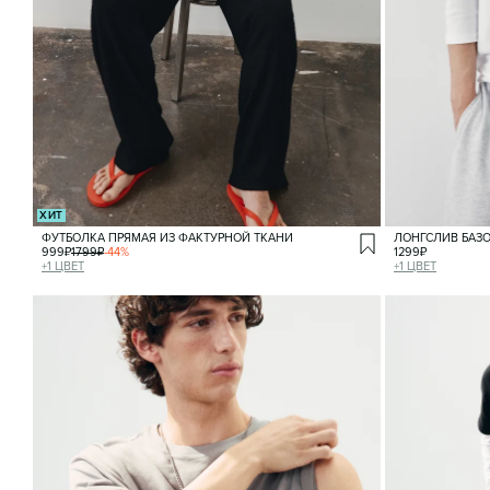
ХИТ
ФУТБОЛКА ПРЯМАЯ ИЗ ФАКТУРНОЙ ТКАНИ
ЛОНГСЛИВ БАЗ
999
₽
1799
₽
-
44
%
1299
₽
+
1
ЦВЕТ
+
1
ЦВЕТ