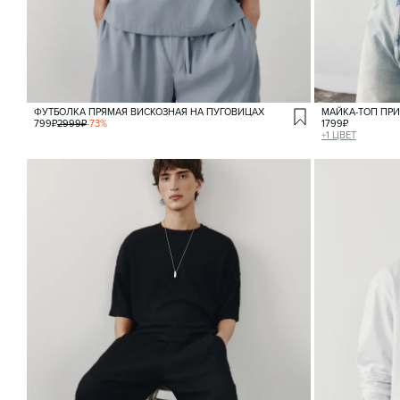
ФУТБОЛКА ПРЯМАЯ ВИСКОЗНАЯ НА ПУГОВИЦАХ
МАЙКА-ТОП ПРИ
799
₽
2999
₽
-
73
%
1799
₽
+
1
ЦВЕТ