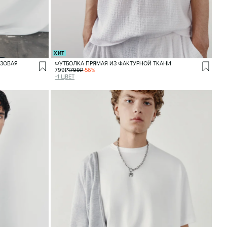
ХИТ
АЗОВАЯ
ФУТБОЛКА ПРЯМАЯ ИЗ ФАКТУРНОЙ ТКАНИ
799
₽
1799
₽
-
56
%
+
1
ЦВЕТ