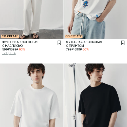
CO:CREATE
CO:CREATE
ФУТБОЛКА ХЛОПКОВАЯ
ФУТБОЛКА ХЛОПКОВАЯ
С НАДПИСЬЮ
С ПРИНТОМ
599
₽
1599
₽
-
63
%
799
₽
1599
₽
-
50
%
+
2
ЦВЕТА