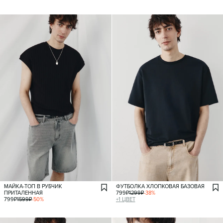
МАЙКА-ТОП В РУБЧИК
ФУТБОЛКА ХЛОПКОВАЯ БАЗОВАЯ
ПРИТАЛЕННАЯ
799
₽
1299
₽
-
38
%
799
₽
1599
₽
-
50
%
+
1
ЦВЕТ