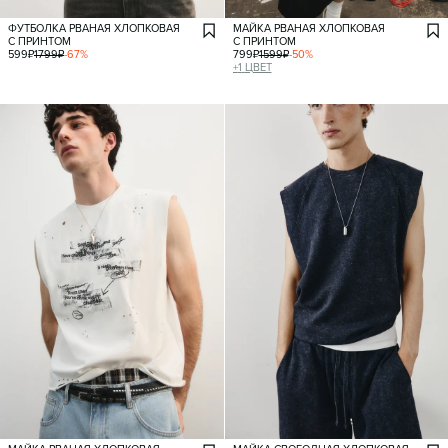
ФУТБОЛКА РВАНАЯ ХЛОПКОВАЯ
МАЙКА РВАНАЯ ХЛОПКОВАЯ
С ПРИНТОМ
С ПРИНТОМ
599
₽
1799
₽
-
67
%
799
₽
1599
₽
-
50
%
+
1
ЦВЕТ