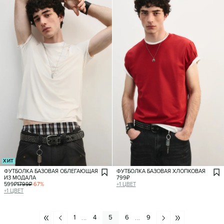
ХИТ
ФУТБОЛКА БАЗОВАЯ ОБЛЕГАЮЩАЯ
ФУТБОЛКА БАЗОВАЯ ХЛОПКОВАЯ
ИЗ МОДАЛА
799
₽
599
₽
1799
₽
-
67
%
+
1
ЦВЕТ
+
1
ЦВЕТ
1
4
5
6
9
...
...