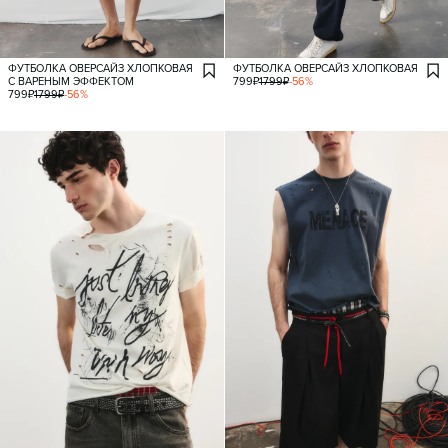
ФУТБОЛКА ОВЕРСАЙЗ ХЛОПКОВАЯ
ФУТБОЛКА ОВЕРСАЙЗ ХЛОПКОВАЯ
С ВАРЕНЫМ ЭФФЕКТОМ
799
₽
1799
₽
-
56
%
799
₽
1799
₽
-
56
%