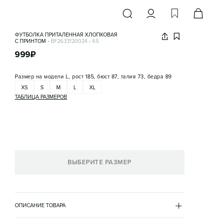
ФУТБОЛКА ПРИТАЛЕННАЯ ХЛОПКОВАЯ
С ПРИНТОМ
•
BF2633120024
•
65
999
₽
Размер на модели
L, рост 185, бюст 87, талия 73, бедра 89
XS
S
M
L
XL
ТАБЛИЦА РАЗМЕРОВ
ВЫБЕРИТЕ РАЗМЕР
ОПИСАНИЕ ТОВАРА