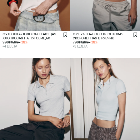
ФУТБОЛКА-ПОЛО ОБЛЕГАЮЩАЯ
ФУТБОЛКА-ПОЛО ХЛОПКОВАЯ
ХЛОПКОВАЯ НА ПУГОВИЦАХ
УКОРОЧЕННАЯ В РУБЧИК
999
₽
1599
₽
-
38
%
799
₽
1299
₽
-
38
%
+
4
ЦВЕТА
+
3
ЦВЕТА