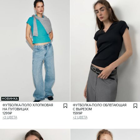
НОВИНКА
ФУТБОЛКА-ПОЛО ХЛОПКОВАЯ
ФУТБОЛКА-ПОЛО ОБЛЕГАЮЩАЯ
НА ПУГОВИЦАХ
С ВЫРЕЗОМ
1299
₽
1599
₽
+
3
ЦВЕТА
+
2
ЦВЕТА