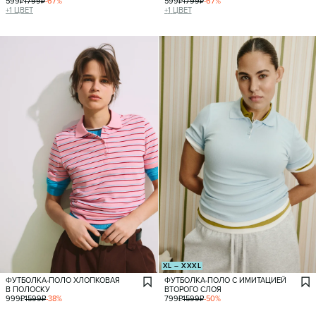
599
₽
1799
₽
-
67
%
599
₽
1799
₽
-
67
%
+
1
ЦВЕТ
+
1
ЦВЕТ
XL – XXXL
ФУТБОЛКА-ПОЛО ХЛОПКОВАЯ
ФУТБОЛКА-ПОЛО С ИМИТАЦИЕЙ
В ПОЛОСКУ
ВТОРОГО СЛОЯ
999
₽
1599
₽
-
38
%
799
₽
1599
₽
-
50
%