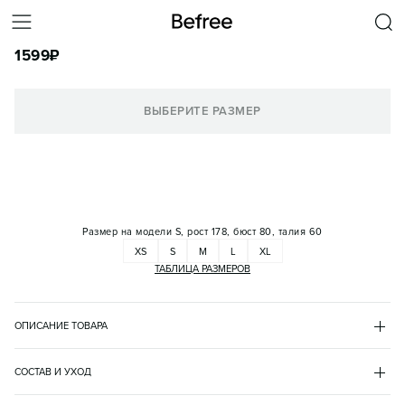
ФУТБОЛКА-ПОЛО ОБЛЕГАЮЩАЯ С ВЫРЕЗОМ
1599
₽
КОРЗИНА
ВЫБЕРИТЕ РАЗМЕР
Размер на модели
S, рост 178, бюст 80, талия 60
XS
S
M
L
XL
ТАБЛИЦА РАЗМЕРОВ
ОПИСАНИЕ ТОВАРА
ЧЕРНЫЙ
•
50
BF2631120016
СОСТАВ И УХОД
- Женская футболка-поло облегающего кроя из дышащего 
хлопок 95%