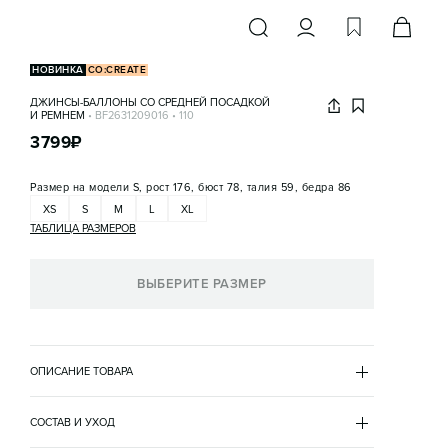
НОВИНКА
CO:CREATE
ДЖИНСЫ-БАЛЛОНЫ СО СРЕДНЕЙ ПОСАДКОЙ
И РЕМНЕМ
•
BF2631209016
•
110
3799
₽
Размер на модели
S, рост 176, бюст 78, талия 59, бедра 86
XS
S
M
L
XL
ТАБЛИЦА РАЗМЕРОВ
ВЫБЕРИТЕ РАЗМЕР
ОПИСАНИЕ ТОВАРА
СИНИЙ
•
110
BF2631209016
СОСТАВ И УХОД
- Широкие женские джинсы-баллоны (фасон barrel fit) 