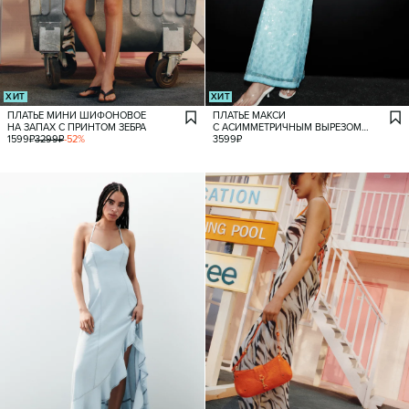
ХИТ
ХИТ
ПЛАТЬЕ МИНИ ШИФОНОВОЕ
ПЛАТЬЕ МАКСИ
НА ЗАПАХ С ПРИНТОМ ЗЕБРА
С АСИММЕТРИЧНЫМ ВЫРЕЗОМ
1599
₽
3299
₽
-
52
%
ИЗ ПАЙЕТОК
3599
₽