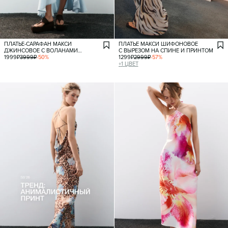
ПЛАТЬЕ-САРАФАН МАКСИ
ПЛАТЬЕ МАКСИ ШИФОНОВОЕ
ДЖИНСОВОЕ С ВОЛАНАМИ
С ВЫРЕЗОМ НА СПИНЕ И ПРИНТОМ
И БУСИНАМИ
1999
₽
3999
₽
-
50
%
1299
₽
2999
₽
-
57
%
+
1
ЦВЕТ