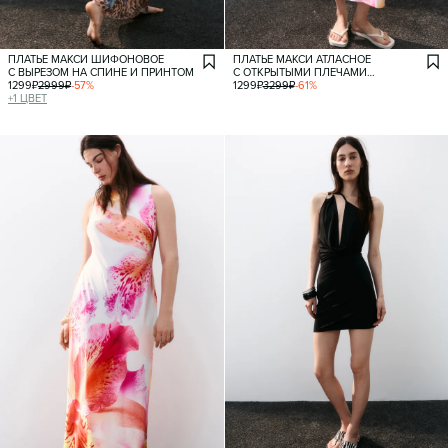
ПЛАТЬЕ МАКСИ ШИФОНОВОЕ
ПЛАТЬЕ МАКСИ АТЛАСНОЕ
С ВЫРЕЗОМ НА СПИНЕ И ПРИНТОМ
С ОТКРЫТЫМИ ПЛЕЧАМИ
1299
₽
2999
₽
-
57
%
И ЦВЕТОЧНЫМ ПРИНТОМ
1299
₽
3299
₽
-
61
%
+
1
ЦВЕТ