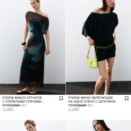
ПЛАТЬЕ МАКСИ СЕТЧАТОЕ
ПЛАТЬЕ МИНИ ОБЛЕГАЮЩЕЕ
С ОТКРЫТЫМИ ПЛЕЧАМИ
НА ОДНО ПЛЕЧО С ЦЕПОЧКОЙ
И ПРИНТОМ
999
₽
2799
₽
-
64
%
1599
₽
2599
₽
-
38
%
+
1
ЦВЕТ
+
1
ЦВЕТ