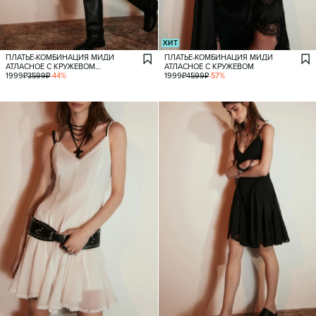
ХИТ
ПЛАТЬЕ-КОМБИНАЦИЯ МИДИ
ПЛАТЬЕ-КОМБИНАЦИЯ МИДИ
АТЛАСНОЕ С КРУЖЕВОМ
АТЛАСНОЕ С КРУЖЕВОМ
И ВЫРЕЗАМИ
1999
₽
3599
₽
-
44
%
1999
₽
4599
₽
-
57
%