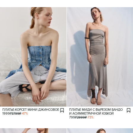
ПЛАТЬЕ-КОРСЕТ МИНИ ДЖИНСОВОЕ
ПЛАТЬЕ МИДИ С ВЫРЕЗОМ БАНДО
1999
₽
3799
₽
-
47
%
И АСИММЕТРИЧНОЙ ЮБКОЙ
799
₽
2999
₽
-
73
%