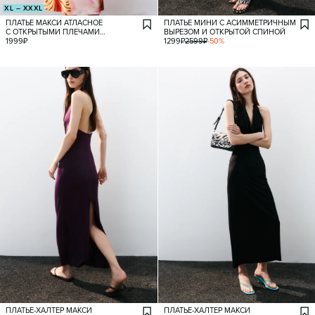
XL – XXXL
ПЛАТЬЕ МАКСИ АТЛАСНОЕ
ПЛАТЬЕ МИНИ С АСИММЕТРИЧНЫМ
С ОТКРЫТЫМИ ПЛЕЧАМИ
ВЫРЕЗОМ И ОТКРЫТОЙ СПИНОЙ
И ЦВЕТОЧНЫМ ПРИНТОМ
1999
₽
1299
₽
2599
₽
-
50
%
ПЛАТЬЕ-ХАЛТЕР МАКСИ
ПЛАТЬЕ-ХАЛТЕР МАКСИ