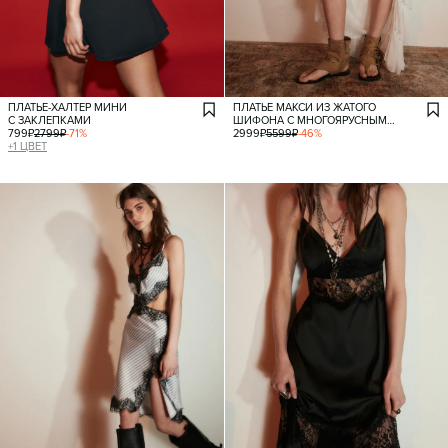
ПЛАТЬЕ-ХАЛТЕР МИНИ
ПЛАТЬЕ МАКСИ ИЗ ЖАТОГО
С ЗАКЛЕПКАМИ
ШИФОНА С МНОГОЯРУСНЫМ
799
₽
2799
₽
-
71
%
ШЛЕЙФОМ
2999
₽
5599
₽
-
46
%
+
1
ЦВЕТ