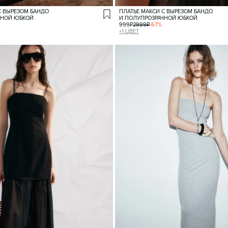
С ВЫРЕЗОМ БАНДО
ПЛАТЬЕ МАКСИ С ВЫРЕЗОМ БАНДО
ЧНОЙ ЮБКОЙ
И ПОЛУПРОЗРАЧНОЙ ЮБКОЙ
999
₽
2999
₽
-
67
%
+
1
ЦВЕТ