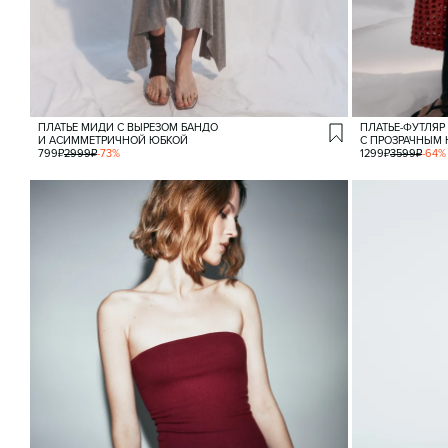
ПЛАТЬЕ МИДИ С ВЫРЕЗОМ БАНДО
ПЛАТЬЕ-ФУТЛЯР
И АСИММЕТРИЧНОЙ ЮБКОЙ
С ПРОЗРАЧНЫМ
799
₽
2999
₽
-
73
%
1299
₽
3599
₽
-
64
%