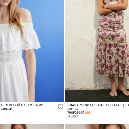
 ХЛОПКОВЫЙ С ОТКРЫТЫМИ
ПЛАТЬЕ МИДИ СЕТЧАТОЕ ОБЛЕГАЮЩЕЕ 
ШИВКОЙ
БАНДО
799
₽
2599
₽
-
69
%
+
1
ЦВЕТ