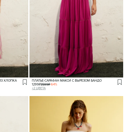
ИЗ ХЛОПКА
ПЛАТЬЕ-САРАФАН МАКСИ С ВЫРЕЗОМ БАНДО
1299
₽
3599
₽
-
64
%
+
2
ЦВЕТА