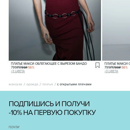
ПЛАТЬЕ МАКСИ ОБЛЕГАЮЩЕЕ С ВЫРЕЗОМ БАНДО
ПЛАТЬЕ МАКСИ 
799
₽
1799
₽
-
56
%
799
₽
1799
₽
-
56
%
+
3
ЦВЕТА
+
3
ЦВЕТА
женская
одежда
платья
с открытыми плечами
ПОДПИШИСЬ И ПОЛУЧИ
-10% НА ПЕРВУЮ ПОКУПКУ
ПОЧТА
*