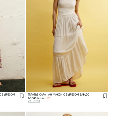
С ВЫРЕЗОМ
ПЛАТЬЕ-САРАФАН МАКСИ С ВЫРЕЗОМ БАНДО
1299
₽
3599
₽
-
64
%
+
2
ЦВЕТА