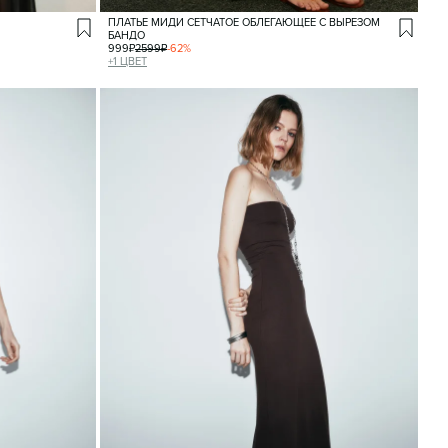
ПЛАТЬЕ МИДИ СЕТЧАТОЕ ОБЛЕГАЮЩЕЕ С ВЫРЕЗОМ
БАНДО
999
₽
2599
₽
-
62
%
+
1
ЦВЕТ