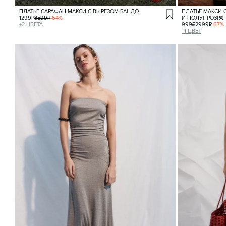
ПЛАТЬЕ-САРАФАН МАКСИ С ВЫРЕЗОМ БАНДО
ПЛАТЬЕ МАКСИ 
1299
₽
3599
₽
-
64
%
И ПОЛУПРОЗРА
+
2
ЦВЕТА
999
₽
2999
₽
-
67
%
+
1
ЦВЕТ