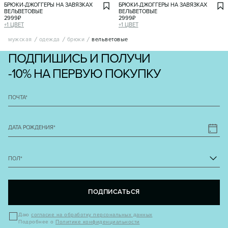
БРЮКИ-ДЖОГГЕРЫ НА ЗАВЯЗКАХ
БРЮКИ-ДЖОГГЕРЫ НА ЗАВЯЗКАХ
ВЕЛЬВЕТОВЫЕ
ВЕЛЬВЕТОВЫЕ
2999
₽
2999
₽
+
1
ЦВЕТ
+
1
ЦВЕТ
мужская
одежда
брюки
вельветовые
ПОДПИШИСЬ И ПОЛУЧИ
-10% НА ПЕРВУЮ ПОКУПКУ
ПОЧТА
*
ДАТА РОЖДЕНИЯ
*
ПОЛ
*
ПОДПИСАТЬСЯ
Даю
согласие на обработку персональных данных
Подробнее о
Политике конфиденциальности