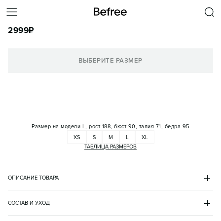
БРЮКИ-ДЖОГГЕРЫ НА ЗАВЯЗКАХ ВЕЛЬВЕТОВЫЕ
2999
₽
КОРЗИНА
ВЫБЕРИТЕ РАЗМЕР
Размер на модели
L, рост 188, бюст 90, талия 71, бедра 95
XS
S
M
L
XL
ТАБЛИЦА РАЗМЕРОВ
ОПИСАНИЕ ТОВАРА
БЕЖЕВЫЙ
•
62
BF2633108018
СОСТАВ И УХОД
- Мужские брюки-джоггеры из мягкой и плотной ткани с 
полиэстер 95%