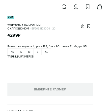
ХИТ
ТОЛСТОВКА НА МОЛНИИ
С КАПЮШОНОМ
•
BF2633123004
•
20
4299
₽
Размер на модели
L, рост 188, бюст 90, талия 71, бедра 95
XS
S
M
L
XL
ТАБЛИЦА РАЗМЕРОВ
ВЫБЕРИТЕ РАЗМЕР