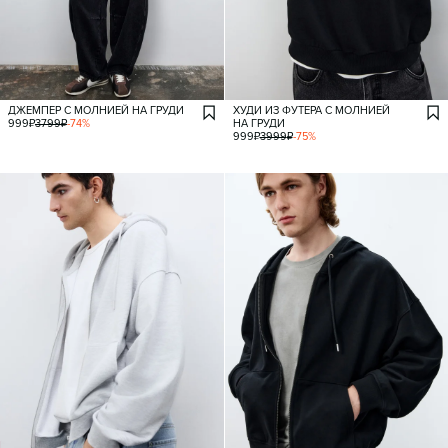
ДЖЕМПЕР С МОЛНИЕЙ НА ГРУДИ
ХУДИ ИЗ ФУТЕРА С МОЛНИЕЙ
999
₽
3799
₽
-
74
%
НА ГРУДИ
999
₽
3999
₽
-
75
%