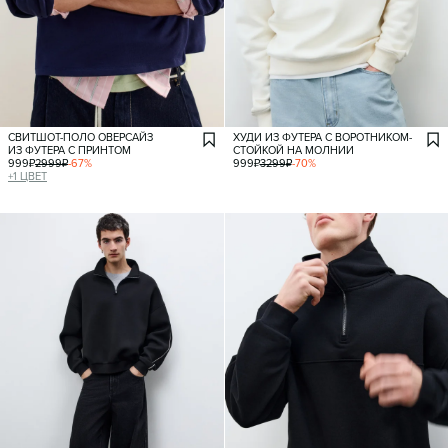
СВИТШОТ-ПОЛО ОВЕРСАЙЗ
ХУДИ ИЗ ФУТЕРА С ВОРОТНИКОМ-
ИЗ ФУТЕРА С ПРИНТОМ
СТОЙКОЙ НА МОЛНИИ
999
₽
2999
₽
-
67
%
999
₽
3299
₽
-
70
%
+
1
ЦВЕТ