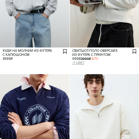
ХУДИ НА МОЛНИИ ИЗ ФУТЕРА
СВИТШОТ-ПОЛО ОВЕРСАЙЗ
С КАПЮШОНОМ
ИЗ ФУТЕРА С ПРИНТОМ
3999
₽
999
₽
2999
₽
-
67
%
+
1
ЦВЕТ