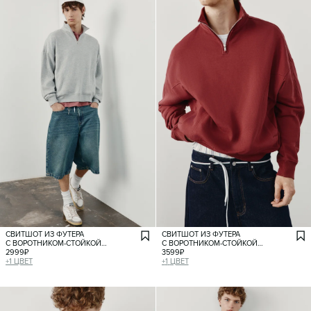
СВИТШОТ ИЗ ФУТЕРА
СВИТШОТ ИЗ ФУТЕРА
С ВОРОТНИКОМ-СТОЙКОЙ
С ВОРОТНИКОМ-СТОЙКОЙ
НА МОЛНИИ
2999
₽
НА МОЛНИИ
3599
₽
+
1
ЦВЕТ
+
1
ЦВЕТ