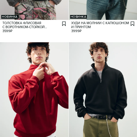
НОВИНКА
НОВИНКА
ТОЛСТОВКА ФЛИСОВАЯ
ХУДИ НА МОЛНИИ С КАПЮШОНОМ
С ВОРОТНИКОМ-СТОЙКОЙ
И ПРИНТОМ
И ВЫШИВКОЙ
3599
₽
3999
₽