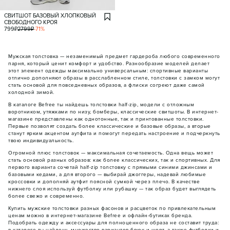
СВИТШОТ БАЗОВЫЙ ХЛОПКОВЫЙ
СВОБОДНОГО КРОЯ
799
₽
2799
₽
-
71
%
Мужская толстовка — незаменимый предмет гардероба любого современного
парня, который ценит комфорт и удобство. Разнообразие моделей делает
этот элемент одежды максимально универсальным: спортивные варианты
отлично дополняют образы в расслабленном стиле, толстовки с замком могут
стать основой для повседневных образов, а флиски согреют даже самой
холодной зимой.
В каталоге Befree ты найдешь толстовки half-zip, модели с отложным
воротником, утяжками по низу, бомберы, классические свитшоты. В интернет-
магазине представлены как однотонные, так и принтованные толстовки.
Первые позволят создать более классические и базовые образы, а вторые
станут ярким акцентом аутфита и помогут передать настроение и подчеркнуть
твою индивидуальность.
Огромной плюс толстовок — максимальная сочетаемость. Одна вещь может
стать основой разных образов: как более классических, так и спортивных. Для
первого варианта сочетай half-zip толстовку с прямыми синими джинсами и
базовыми кедами, а для второго — выбирай джоггеры, надевай любимые
кроссовки и дополняй аутфит поясной сумкой через плечо. В качестве
нижнего слоя используй футболку или рубашку — так образ будет выглядеть
более свежо и современно.
Купить мужские толстовки разных фасонов и расцветок по привлекательным
ценам можно в интернет-магазине Befree и офлайн-бутиках бренда.
Подобрать одежду и аксессуары для полноценного образа не составит труда: