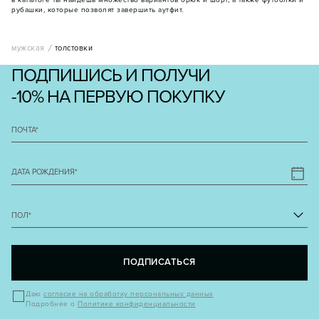
в каталоге ты найдешь множество вариантов брюк и шорт, а также футболки и
рубашки, которые позволят завершить аутфит.
мужская
толстовки
ПОДПИШИСЬ И ПОЛУЧИ
-10% НА ПЕРВУЮ ПОКУПКУ
ПОЧТА
*
ДАТА РОЖДЕНИЯ
*
ПОЛ
*
ПОДПИСАТЬСЯ
Даю
согласие на обработку персональных данных
Подробнее о
Политике конфиденциальности