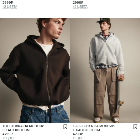
НА МОЛНИИ
2999
₽
НА МОЛНИИ
2999
₽
+
2
ЦВЕТА
+
2
ЦВЕТА
ТОЛСТОВКА НА МОЛНИИ
ТОЛСТОВКА НА МОЛНИИ
С КАПЮШОНОМ
С КАПЮШОНОМ
4299
₽
4299
₽
+
1
ЦВЕТ
+
1
ЦВЕТ