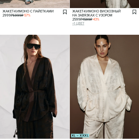
ЖАКЕТ-КИМОНО С ПАЙЕТКАМИ
ЖАКЕТ-КИМОНО ВИСКОЗНЫЙ
2999
₽
6999
₽
-
57
%
НА ЗАВЯЗКАХ С УЗОРОМ
2599
₽
4599
₽
-
43
%
+
1
ЦВЕТ
XL – XXXL