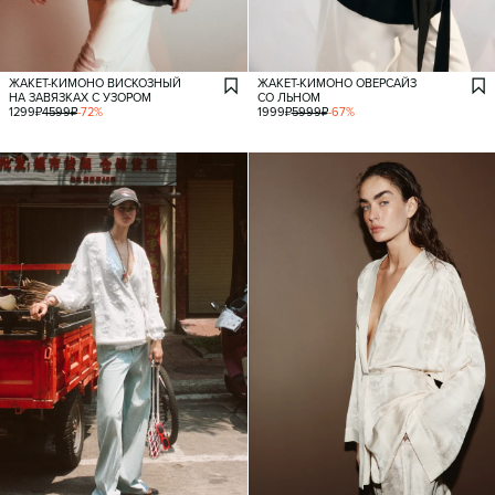
ЖАКЕТ-КИМОНО ВИСКОЗНЫЙ
ЖАКЕТ-КИМОНО ОВЕРСАЙЗ
НА ЗАВЯЗКАХ С УЗОРОМ
СО ЛЬНОМ
1299
₽
4599
₽
-
72
%
1999
₽
5999
₽
-
67
%