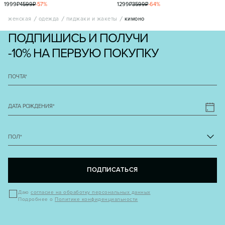
1999
₽
4599
₽
-
57
%
1299
₽
3599
₽
-
64
%
женская
одежда
пиджаки и жакеты
кимоно
ПОДПИШИСЬ И ПОЛУЧИ
-10% НА ПЕРВУЮ ПОКУПКУ
ПОЧТА
*
ДАТА РОЖДЕНИЯ
*
ПОЛ
*
ПОДПИСАТЬСЯ
Даю
согласие на обработку персональных данных
Подробнее о
Политике конфиденциальности