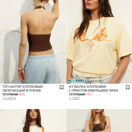
XL – XXXL
ТОП-ХАЛТЕР ХЛОПКОВЫЙ
ФУТБОЛКА ХЛОПКОВАЯ
ОБЛЕГАЮЩИЙ В РУБЧИК
С ПРИНТОМ-ИМИТАЦИЕЙ ЛИФА
599
₽
999
₽
-
40
%
399
₽
1599
₽
-
75
%
+
3
ЦВЕТА
+
1
ЦВЕТ