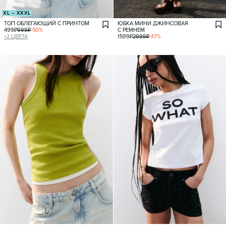
XL – XXXL
ТОП ОБЛЕГАЮЩИЙ С ПРИНТОМ
ЮБКА МИНИ ДЖИНСОВАЯ
499
₽
999
₽
-
50
%
С РЕМНЕМ
+
2
ЦВЕТА
1599
₽
2999
₽
-
47
%