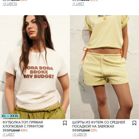
+
3
ЦВЕТА
+
1
ЦВЕТ
XL – XXXL
ФУТБОЛКА-ТОП ПРЯМАЯ
ШОРТЫ ИЗ ФУТЕРА СО СРЕДНЕЙ
ХЛОПКОВАЯ С ПРИНТОМ
ПОСАДКОЙ НА ЗАВЯЗКАХ
399
₽
1299
₽
-
69
%
999
₽
1299
₽
-
23
%
+
1
ЦВЕТ
+
3
ЦВЕТА