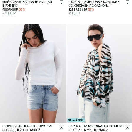
МАЙКА БАЗОВАЯ ОБЛЕГАЮЩАЯ
ШОРТЫ ДЖИНСОВЫЕ КОРОТКИЕ
В РУБЧИК
СО СРЕДНЕЙ ПОСАДКОЙ
499
₽
999
₽
-
50
%
И СТРАЗАМИ
1299
₽
2999
₽
-
57
%
+
3
ЦВЕТА
+
1
ЦВЕТ
XL – XXXL
ШОРТЫ ДЖИНСОВЫЕ КОРОТКИЕ
БЛУЗКА ШИФОНОВАЯ НА РЕЗИНКЕ
СО СРЕДНЕЙ ПОСАДКОЙ
С ОТКРЫТЫМИ ПЛЕЧАМИ