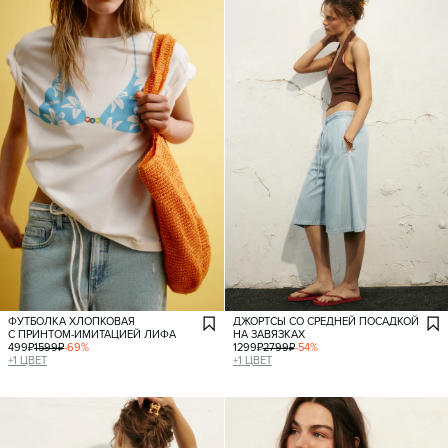
ФУТБОЛКА ХЛОПКОВАЯ
ДЖОРТСЫ СО СРЕДНЕЙ ПОСАДКОЙ
С ПРИНТОМ-ИМИТАЦИЕЙ ЛИФА
НА ЗАВЯЗКАХ
499
₽
1599
₽
-
69
%
1299
₽
2799
₽
-
54
%
+
1
ЦВЕТ
+
1
ЦВЕТ