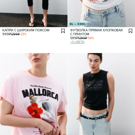
XL – XXXL
КАПРИ С ШИРОКИМ ПОЯСОМ
ФУТБОЛКА ПРЯМАЯ ХЛОПКОВАЯ
999
₽
1299
₽
-
23
%
С ПРИНТОМ
599
₽
1299
₽
-
54
%
+
3
ЦВЕТА