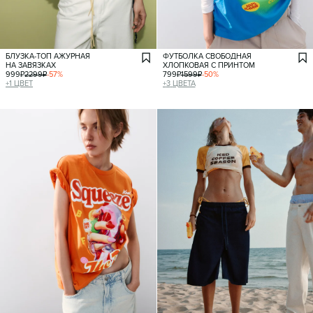
БЛУЗКА-ТОП АЖУРНАЯ
ФУТБОЛКА СВОБОДНАЯ
НА ЗАВЯЗКАХ
ХЛОПКОВАЯ С ПРИНТОМ
999
₽
2299
₽
-
57
%
799
₽
1599
₽
-
50
%
+
1
ЦВЕТ
+
3
ЦВЕТА