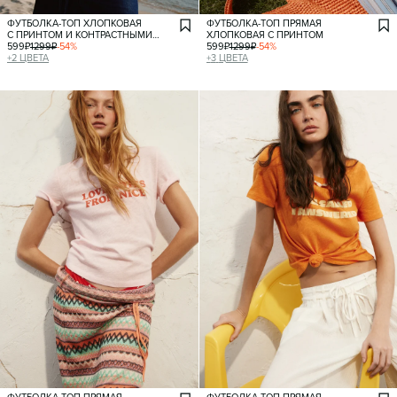
ФУТБОЛКА-ТОП ХЛОПКОВАЯ
ФУТБОЛКА-ТОП ПРЯМАЯ
С ПРИНТОМ И КОНТРАСТНЫМИ
ХЛОПКОВАЯ С ПРИНТОМ
РУКАВАМИ
599
₽
1299
₽
-
54
%
599
₽
1299
₽
-
54
%
+
2
ЦВЕТА
+
3
ЦВЕТА