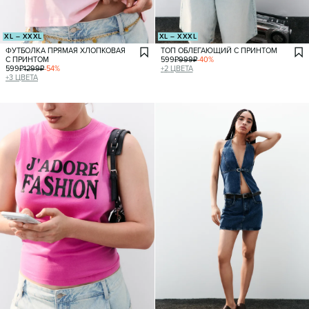
XL – XXXL
XL – XXXL
ФУТБОЛКА ПРЯМАЯ ХЛОПКОВАЯ
ТОП ОБЛЕГАЮЩИЙ С ПРИНТОМ
С ПРИНТОМ
599
₽
999
₽
-
40
%
599
₽
1299
₽
-
54
%
+
2
ЦВЕТА
+
3
ЦВЕТА