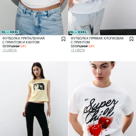
XL – XXXL
XL – XXXL
ФУТБОЛКА ПРИТАЛЕННАЯ
ФУТБОЛКА ПРЯМАЯ ХЛОПКОВАЯ
С ПРИНТОМ И КАНТОМ
С ПРИНТОМ
599
₽
1299
₽
-
54
%
599
₽
1299
₽
-
54
%
+
3
ЦВЕТА
+
3
ЦВЕТА