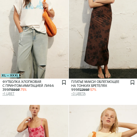
XL – XXXL
ФУТБОЛКА ХЛОПКОВАЯ
ПЛАТЬЕ МАКСИ ОБЛЕГАЮЩЕЕ
С ПРИНТОМ-ИМИТАЦИЕЙ ЛИФА
НА ТОНКИХ БРЕТЕЛЯХ
399
₽
1599
₽
-
75
%
999
₽
2299
₽
-
57
%
+
1
ЦВЕТ
+
3
ЦВЕТА