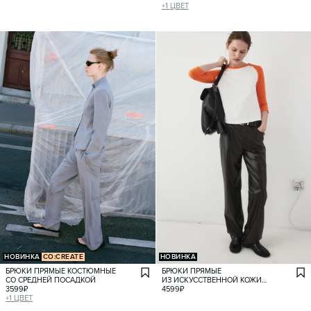
+
1
ЦВЕТ
НОВИНКА
CO:CREATE
НОВИНКА
БРЮКИ ПРЯМЫЕ КОСТЮМНЫЕ
БРЮКИ ПРЯМЫЕ
СО СРЕДНЕЙ ПОСАДКОЙ
ИЗ ИСКУССТВЕННОЙ КОЖИ
3599
₽
ПОД КРОКОДИЛА
4599
₽
+
1
ЦВЕТ