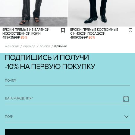
БРЮКИ ПРЯМЫЕ ИЗ ВАРЕНОЙ
БРЮКИ ПРЯМЫЕ КОСТЮМНЫЕ
ИСКУССТВЕННОЙ КОЖИ
С НИЗКОЙ ПОСАДКОЙ
499
₽
3599
₽
-
86
%
499
₽
3599
₽
-
86
%
женская
одежда
брюки
прямые
ПОДПИШИСЬ И ПОЛУЧИ
-10% НА ПЕРВУЮ ПОКУПКУ
ПОЧТА
*
ДАТА РОЖДЕНИЯ
*
ПОЛ
*