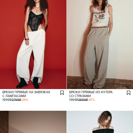
БРЮКИ ПРЯМЫЕ НА ЗАВЯЗКАХ
БРЮКИ ПРЯМЫЕ ИЗ ФУТЕРА
С ЛАМПАСАМИ
СО СТРАЗАМИ
1999
₽
2799
₽
-
29
%
1599
₽
2999
₽
-
47
%