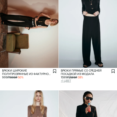
БРЮКИ ШИРОКИЕ
БРЮКИ ПРЯМЫЕ СО СРЕДНЕЙ
ПОЛУПРОЗРАЧНЫЕ ИЗ ФАКТУРНОЙ
ПОСАДКОЙ ИЗ МОДАЛА
ТКАНИ
999
₽
1999
₽
-
50
%
1599
₽
2599
₽
-
38
%
+
1
ЦВЕТ