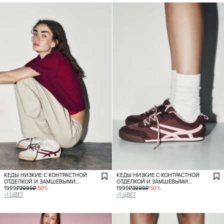
КЕДЫ НИЗКИЕ С КОНТРАСТНОЙ
КЕДЫ НИЗКИЕ С КОНТРАСТНОЙ
ОТДЕЛКОЙ И ЗАМШЕВЫМИ
ОТДЕЛКОЙ И ЗАМШЕВЫМИ
ВСТАВКАМИ
1999
₽
3999
₽
-
50
%
ВСТАВКАМИ
1999
₽
3999
₽
-
50
%
+
1
ЦВЕТ
+
1
ЦВЕТ