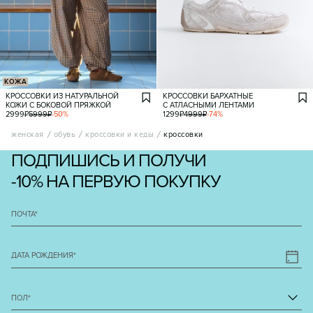
КОЖА
КРОССОВКИ ИЗ НАТУРАЛЬНОЙ
КРОССОВКИ БАРХАТНЫЕ
КОЖИ С БОКОВОЙ ПРЯЖКОЙ
С АТЛАСНЫМИ ЛЕНТАМИ
2999
₽
5999
₽
-
50
%
1299
₽
4999
₽
-
74
%
женская
обувь
кроссовки и кеды
кроссовки
ПОДПИШИСЬ И ПОЛУЧИ
-10% НА ПЕРВУЮ ПОКУПКУ
ПОЧТА
*
ДАТА РОЖДЕНИЯ
*
ПОЛ
*