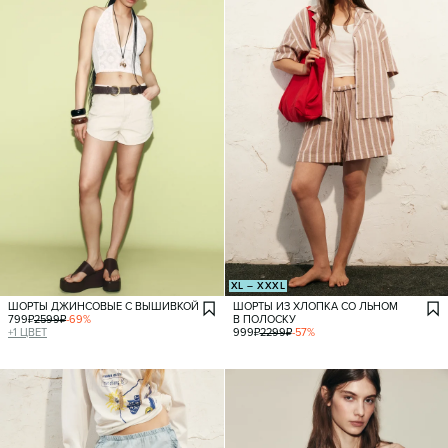
XL – XXXL
ШОРТЫ ДЖИНСОВЫЕ С ВЫШИВКОЙ
ШОРТЫ ИЗ ХЛОПКА СО ЛЬНОМ
799
₽
2599
₽
-
69
%
В ПОЛОСКУ
+
1
ЦВЕТ
999
₽
2299
₽
-
57
%