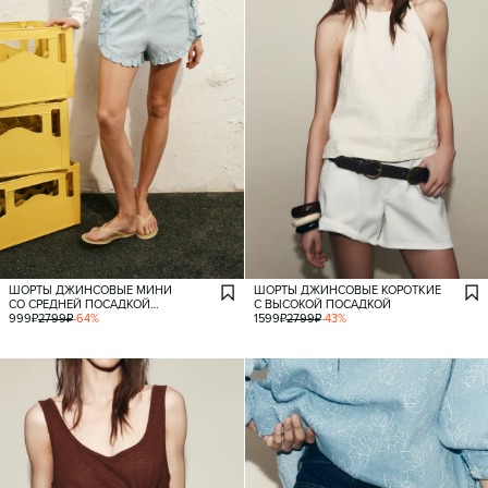
ШОРТЫ ДЖИНСОВЫЕ МИНИ
ШОРТЫ ДЖИНСОВЫЕ КОРОТКИЕ
СО СРЕДНЕЙ ПОСАДКОЙ
С ВЫСОКОЙ ПОСАДКОЙ
И ОБОРКАМИ
999
₽
2799
₽
-
64
%
1599
₽
2799
₽
-
43
%