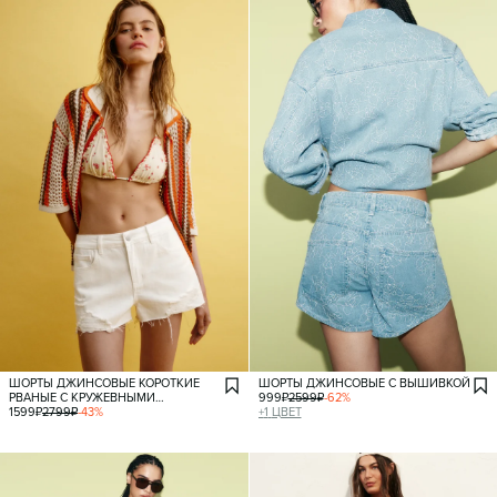
ШОРТЫ ДЖИНСОВЫЕ КОРОТКИЕ
ШОРТЫ ДЖИНСОВЫЕ С ВЫШИВКОЙ
РВАНЫЕ С КРУЖЕВНЫМИ
999
₽
2599
₽
-
62
%
ВСТАВКАМИ
1599
₽
2799
₽
-
43
%
+
1
ЦВЕТ