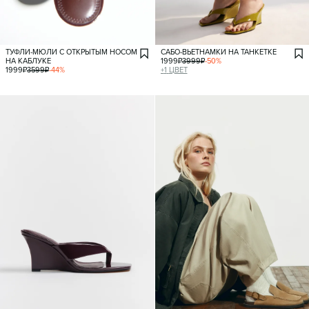
ТУФЛИ-МЮЛИ С ОТКРЫТЫМ НОСОМ
САБО-ВЬЕТНАМКИ НА ТАНКЕТКЕ
НА КАБЛУКЕ
1999
₽
3999
₽
-
50
%
1999
₽
3599
₽
-
44
%
+
1
ЦВЕТ