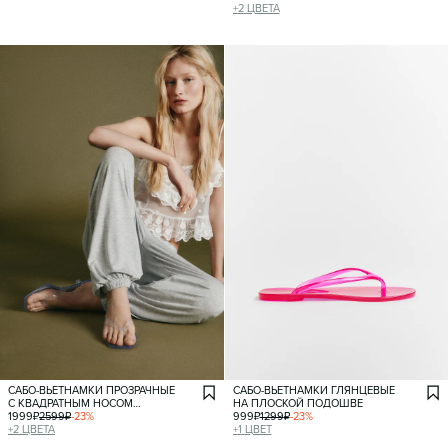
+
2
ЦВЕТА
САБО-ВЬЕТНАМКИ ПРОЗРАЧНЫЕ
САБО-ВЬЕТНАМКИ ГЛЯНЦЕВЫЕ
С КВАДРАТНЫМ НОСОМ
НА ПЛОСКОЙ ПОДОШВЕ
НА КАБЛУКЕ
1999
₽
2599
₽
-
23
%
999
₽
1299
₽
-
23
%
+
2
ЦВЕТА
+
1
ЦВЕТ