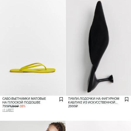
САБО-ВЬЕТНАМКИ МАТОВЫЕ
ТУФЛИ-ЛОДОЧКИ НА ФИГУРНОМ
НА ПЛОСКОЙ ПОДОШВЕ
КАБЛУКЕ ИЗ ИСКУССТВЕННОЙ
799
₽
1299
₽
-
38
%
ЗАМШИ
2999
₽
+
1
ЦВЕТ