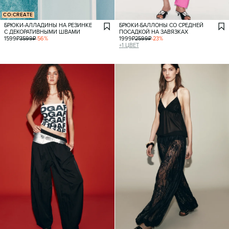
CO:CREATE
БРЮКИ-АЛЛАДИНЫ НА РЕЗИНКЕ
БРЮКИ-БАЛЛОНЫ СО СРЕДНЕЙ
С ДЕКОРАТИВНЫМИ ШВАМИ
ПОСАДКОЙ НА ЗАВЯЗКАХ
1599
₽
3599
₽
-
56
%
1999
₽
2599
₽
-
23
%
+
1
ЦВЕТ