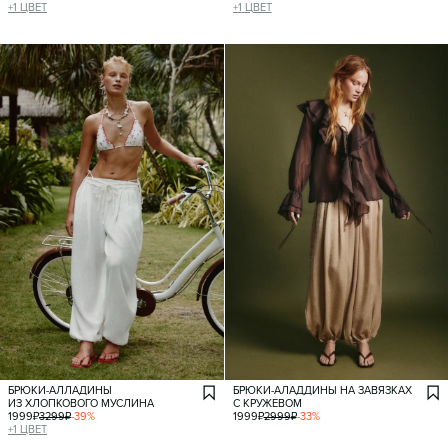
+
1
ЦВЕТ
+
1
ЦВЕТ
БРЮКИ-АЛЛАДИНЫ
БРЮКИ-АЛАДДИНЫ НА ЗАВЯЗКАХ
ИЗ ХЛОПКОВОГО МУСЛИНА
С КРУЖЕВОМ
1999
₽
3299
₽
-
39
%
1999
₽
2999
₽
-
33
%
+
1
ЦВЕТ