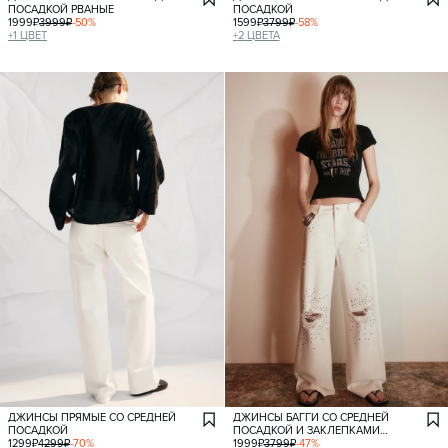
ПОСАДКОЙ РВАНЫЕ
ПОСАДКОЙ
1999
₽
3999
₽
-
50
%
1599
₽
3799
₽
-
58
%
+
1
ЦВЕТ
+
2
ЦВЕТА
ДЖИНСЫ ПРЯМЫЕ СО СРЕДНЕЙ
ДЖИНСЫ БАГГИ СО СРЕДНЕЙ
ПОСАДКОЙ
ПОСАДКОЙ И ЗАКЛЕПКАМИ
1299
₽
4299
₽
-
70
%
РВАНЫЕ
1999
₽
3799
₽
-
47
%