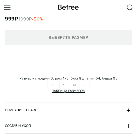
ШОРТЫ СПОРТИВНЫЕ АТЛАСНЫЕ С ЛАМПАСАМИ
999
₽
1999
₽
-
50
%
КОРЗИНА
ВЫБЕРИТЕ РАЗМЕР
Размер на модели
S, рост 175, бюст 85, талия 64, бедра 93
XS
S
M
L
ТАБЛИЦА РАЗМЕРОВ
ОПИСАНИЕ ТОВАРА
РОЗОВЫЙ
•
90
BF2621711005
СОСТАВ И УХОД
- Широкие женские шорты прямого кроя из гладкой и приятной к 
полиэстер 100%