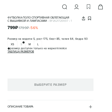
ФУТБОЛКА-ПОЛО СПОРТИВНАЯ ОБЛЕГАЮЩАЯ
С ВЫШИВКОЙ И ЛАМПАСАМИ
•
BF2621720007
•
1
799
₽
1799
₽
-
56
%
Размер на модели
S, рост 175, бюст 85, талия 64, бедра 93
XS
S
M
L
размер доступен только на маркетплейсе
ТАБЛИЦА РАЗМЕРОВ
ВЫБЕРИТЕ РАЗМЕР
ОПИСАНИЕ ТОВАРА