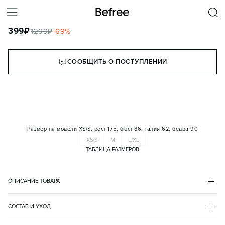
БЮСТГАЛЬТЕР-ТОП БЕСШОВНЫЙ БАЗОВЫЙ
399
₽
1299
₽
-
69
%
КОРЗИНА
СООБЩИТЬ О ПОСТУПЛЕНИИ
Размер на модели
XS/S, рост 175, бюст 86, талия 62, бедра 90
XS/S
M
L/XL
ТАБЛИЦА РАЗМЕРОВ
ОПИСАНИЕ ТОВАРА
КОРИЧНЕВЫЙ
•
22
BF2534830045
СОСТАВ И УХОД
- Бесшовный женский бюстгальтер-топ из мягкой, эластичной 
основной материал