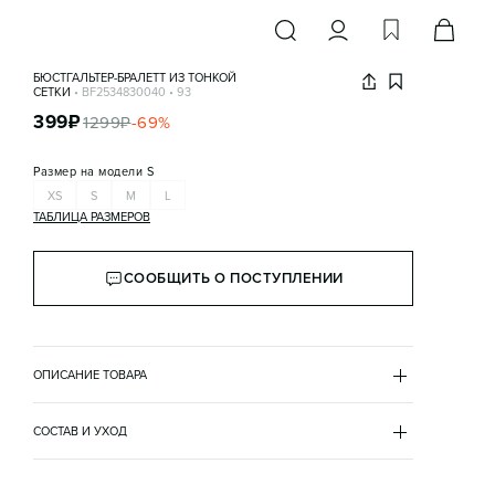
БЮСТГАЛЬТЕР-БРАЛЕТТ ИЗ ТОНКОЙ
СЕТКИ
•
BF2534830040
•
93
399
₽
1299
₽
-
69
%
Размер на модели
S
XS
S
M
L
ТАБЛИЦА РАЗМЕРОВ
СООБЩИТЬ О ПОСТУПЛЕНИИ
ОПИСАНИЕ ТОВАРА
РОЗОВЫЙ
•
93
BF2534830040
СОСТАВ И УХОД
- Женский бюстгальтер-бралетт из тонкой, приятной к 
полиамид 90%
телу сетчатой ткани без вкладышей

эластан 10%
- Высокие треугольные чашечки без косточек с 