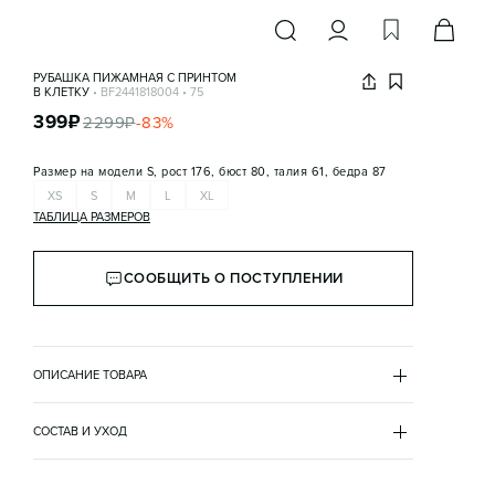
РУБАШКА ПИЖАМНАЯ С ПРИНТОМ
В КЛЕТКУ
•
BF2441818004
•
75
399
₽
2299
₽
-
83
%
Размер на модели
S, рост 176, бюст 80, талия 61, бедра 87
XS
S
M
L
XL
ТАБЛИЦА РАЗМЕРОВ
СООБЩИТЬ О ПОСТУПЛЕНИИ
ОПИСАНИЕ ТОВАРА
КРАСНЫЙ
•
75
BF2441818004
СОСТАВ И УХОД
- Женская пижамная рубашка свободного кроя из 
полиэстер 100%
мягкой и очень приятной к телу ткани с фланелевой 
вид застежки
фактурой
