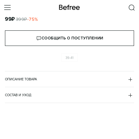
НОСКИ С ЦЕПЬЮ ДЕКОРАТИВНОЙ ЖЕНСКИЕ
99
₽
399
₽
-
75
%
КОРЗИНА
СООБЩИТЬ О ПОСТУПЛЕНИИ
39-41
ОПИСАНИЕ ТОВАРА
ЧЕРНЫЙ
•
50
2336028047
СОСТАВ И УХОД
хлопок 78%
полиэстер 20%
эластан 2%
металл 100%