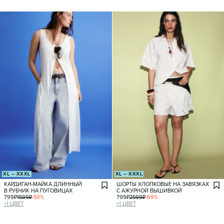
XL – XXXL
XL – XXXL
КАРДИГАН-МАЙКА ДЛИННЫЙ
ШОРТЫ ХЛОПКОВЫЕ НА ЗАВЯЗКАХ
В РУБЧИК НА ПУГОВИЦАХ
С АЖУРНОЙ ВЫШИВКОЙ
799
₽
1599
₽
-
50
%
799
₽
2599
₽
-
69
%
+
1
ЦВЕТ
+
1
ЦВЕТ