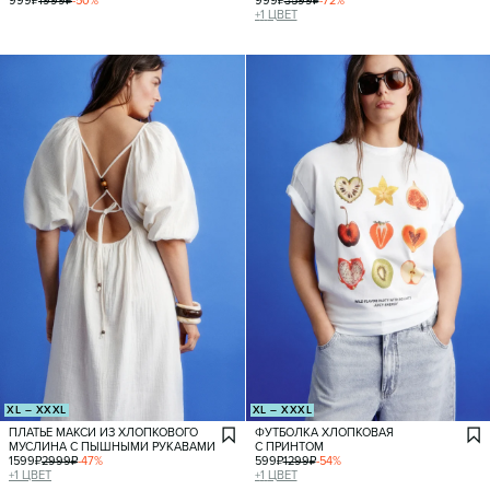
999
₽
1999
₽
-
50
%
999
₽
3599
₽
-
72
%
+
1
ЦВЕТ
XL – XXXL
XL – XXXL
ПЛАТЬЕ МАКСИ ИЗ ХЛОПКОВОГО
ФУТБОЛКА ХЛОПКОВАЯ
МУСЛИНА С ПЫШНЫМИ РУКАВАМИ
С ПРИНТОМ
1599
₽
2999
₽
-
47
%
599
₽
1299
₽
-
54
%
+
1
ЦВЕТ
+
1
ЦВЕТ