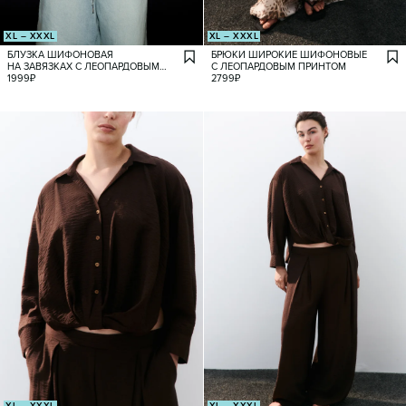
XL – XXXL
XL – XXXL
БЛУЗКА ШИФОНОВАЯ
БРЮКИ ШИРОКИЕ ШИФОНОВЫЕ
НА ЗАВЯЗКАХ С ЛЕОПАРДОВЫМ
С ЛЕОПАРДОВЫМ ПРИНТОМ
ПРИНТОМ
1999
₽
2799
₽