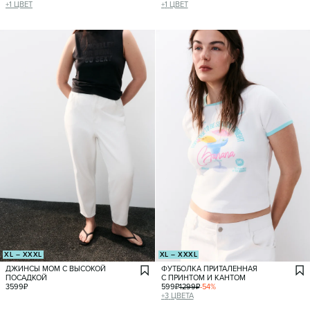
+
1
ЦВЕТ
+
1
ЦВЕТ
XL – XXXL
XL – XXXL
ДЖИНСЫ МОМ С ВЫСОКОЙ
ФУТБОЛКА ПРИТАЛЕННАЯ
ПОСАДКОЙ
С ПРИНТОМ И КАНТОМ
3599
₽
599
₽
1299
₽
-
54
%
+
3
ЦВЕТА