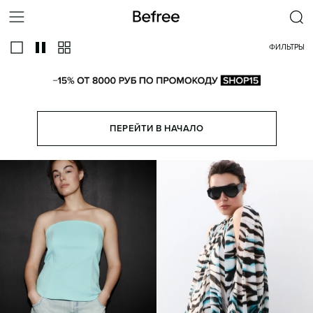
ФИЛЬТРЫ
ПЕРЕЙТИ В НАЧАЛО