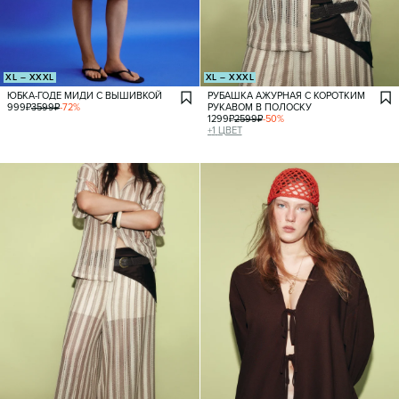
XL – XXXL
XL – XXXL
ЮБКА-ГОДЕ МИДИ С ВЫШИВКОЙ
РУБАШКА АЖУРНАЯ С КОРОТКИМ
999
₽
3599
₽
-
72
%
РУКАВОМ В ПОЛОСКУ
1299
₽
2599
₽
-
50
%
+
1
ЦВЕТ