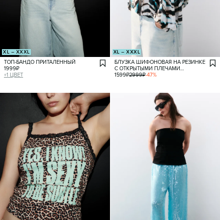
XL – XXXL
XL – XXXL
ТОП-БАНДО ПРИТАЛЕННЫЙ
БЛУЗКА ШИФОНОВАЯ НА РЕЗИНКЕ
1999
₽
С ОТКРЫТЫМИ ПЛЕЧАМИ
+
1
ЦВЕТ
И ПРИНТОМ
1599
₽
2999
₽
-
47
%