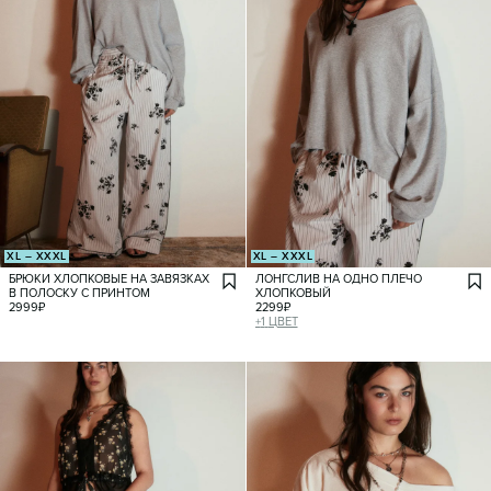
XL – XXXL
XL – XXXL
БРЮКИ ХЛОПКОВЫЕ НА ЗАВЯЗКАХ
ЛОНГСЛИВ НА ОДНО ПЛЕЧО
В ПОЛОСКУ С ПРИНТОМ
ХЛОПКОВЫЙ
2999
₽
2299
₽
+
1
ЦВЕТ