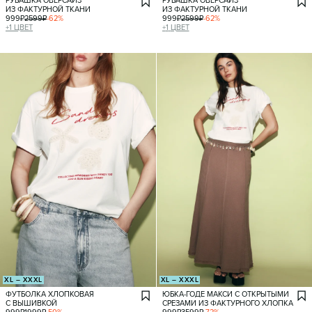
РУБАШКА ОВЕРСАЙЗ
РУБАШКА ОВЕРСАЙЗ
ИЗ ФАКТУРНОЙ ТКАНИ
ИЗ ФАКТУРНОЙ ТКАНИ
999
₽
2599
₽
-
62
%
999
₽
2599
₽
-
62
%
+
1
ЦВЕТ
+
1
ЦВЕТ
XL – XXXL
XL – XXXL
ФУТБОЛКА ХЛОПКОВАЯ
ЮБКА-ГОДЕ МАКСИ С ОТКРЫТЫМИ
С ВЫШИВКОЙ
СРЕЗАМИ ИЗ ФАКТУРНОГО ХЛОПКА