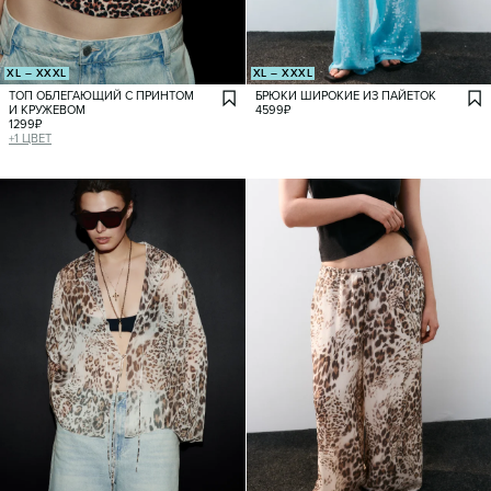
XL – XXXL
XL – XXXL
ТОП ОБЛЕГАЮЩИЙ С ПРИНТОМ
БРЮКИ ШИРОКИЕ ИЗ ПАЙЕТОК
И КРУЖЕВОМ
4599
₽
1299
₽
+
1
ЦВЕТ