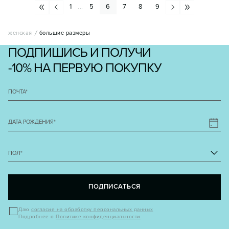
1
5
6
7
8
9
...
женская
большие размеры
ПОДПИШИСЬ И ПОЛУЧИ
-10% НА ПЕРВУЮ ПОКУПКУ
ПОЧТА
*
ДАТА РОЖДЕНИЯ
*
ПОЛ
*
ПОДПИСАТЬСЯ
Даю
согласие на обработку персональных данных
Подробнее о
Политике конфиденциальности