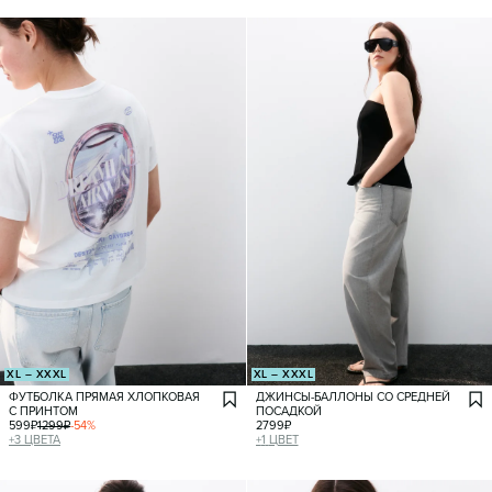
XL – XXXL
XL – XXXL
ФУТБОЛКА ПРЯМАЯ ХЛОПКОВАЯ
ДЖИНСЫ-БАЛЛОНЫ СО СРЕДНЕЙ
С ПРИНТОМ
ПОСАДКОЙ
599
₽
1299
₽
-
54
%
2799
₽
+
3
ЦВЕТА
+
1
ЦВЕТ