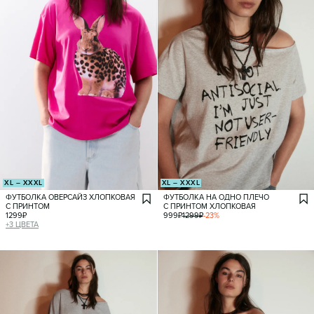
XL – XXXL
XL – XXXL
ФУТБОЛКА ОВЕРСАЙЗ ХЛОПКОВАЯ
ФУТБОЛКА НА ОДНО ПЛЕЧО
С ПРИНТОМ
С ПРИНТОМ ХЛОПКОВАЯ
1299
₽
999
₽
1299
₽
-
23
%
+
3
ЦВЕТА