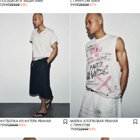
ПОСАДКОЙ И ЗАЩИПАМИ
С ПРИНТОМ ХАКИ
1299
₽
3999
₽
-
68
%
999
₽
2999
₽
-
67
%
ФУТБОЛКА ИЗ ФУТЕРА РВАНАЯ
МАЙКА ХЛОПКОВАЯ РВАНАЯ
799
₽
2599
₽
-
69
%
С ПРИНТОМ
799
₽
2299
₽
-
65
%