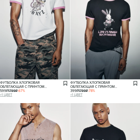
ФУТБОЛКА ХЛОПКОВАЯ
ФУТБОЛКА ХЛОПКОВАЯ
ОБЛЕГАЮЩАЯ С ПРИНТОМ
ОБЛЕГАЮЩАЯ С ПРИНТОМ
И КАНТОМ
599
₽
1799
₽
-
67
%
И КАНТОМ
399
₽
1799
₽
-
78
%
+
1
ЦВЕТ
+
1
ЦВЕТ