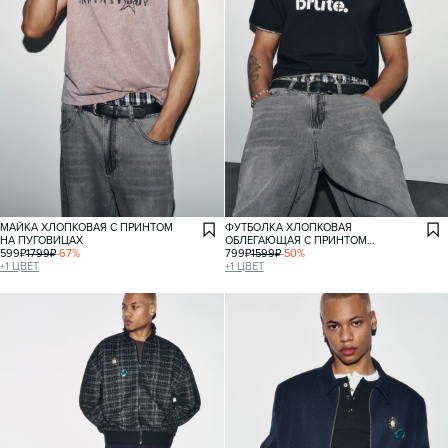
МАЙКА ХЛОПКОВАЯ С ПРИНТОМ
ФУТБОЛКА ХЛОПКОВАЯ
НА ПУГОВИЦАХ
ОБЛЕГАЮЩАЯ С ПРИНТОМ
599
₽
1799
₽
-
67
%
И КАНТОМ
799
₽
1599
₽
-
50
%
+
1
ЦВЕТ
+
1
ЦВЕТ