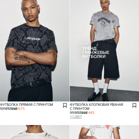
ФУТБОЛКА ПРЯМАЯ С ПРИНТОМ
ФУТБОЛКА ХЛОПКОВАЯ РВАНАЯ
599
₽
1799
₽
-
67
%
С ПРИНТОМ
999
₽
1799
₽
-
44
%
+
1
ЦВЕТ