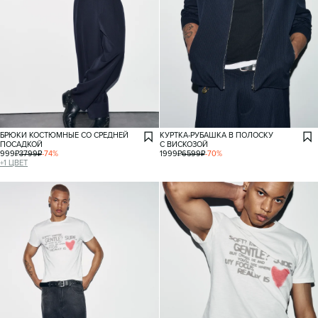
БРЮКИ КОСТЮМНЫЕ СО СРЕДНЕЙ
КУРТКА-РУБАШКА В ПОЛОСКУ
ПОСАДКОЙ
С ВИСКОЗОЙ
999
₽
3799
₽
-
74
%
1999
₽
6599
₽
-
70
%
+
1
ЦВЕТ