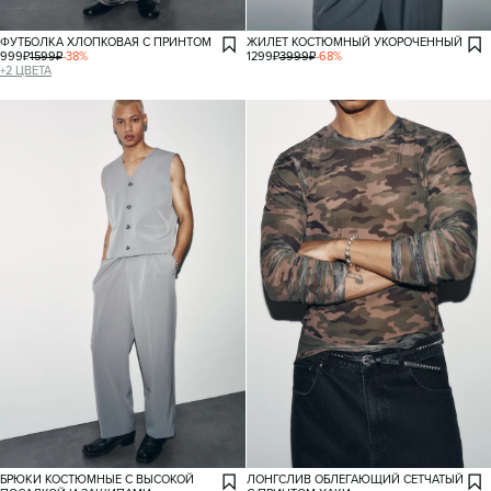
ФУТБОЛКА ХЛОПКОВАЯ С ПРИНТОМ
ЖИЛЕТ КОСТЮМНЫЙ УКОРОЧЕННЫЙ
999
₽
1599
₽
-
38
%
1299
₽
3999
₽
-
68
%
+
2
ЦВЕТА
БРЮКИ КОСТЮМНЫЕ С ВЫСОКОЙ
ЛОНГСЛИВ ОБЛЕГАЮЩИЙ СЕТЧАТЫЙ