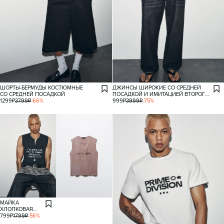
ШОРТЫ-БЕРМУДЫ КОСТЮМНЫЕ
ДЖИНСЫ ШИРОКИЕ СО СРЕДНЕЙ
СО СРЕДНЕЙ ПОСАДКОЙ
ПОСАДКОЙ И ИМИТАЦИЕЙ ВТОРОГО
1299
₽
3799
₽
-
66
%
СЛОЯ
999
₽
3999
₽
-
75
%
МАЙКА
ХЛОПКОВАЯ
С ПРИНТОМ
799
₽
1799
₽
-
56
%
НА ПУГОВИЦАХ