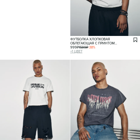
ФУТБОЛКА ХЛОПКОВАЯ
ОБЛЕГАЮЩАЯ С ПРИНТОМ
И КАНТОМ
999
₽
1599
₽
-
38
%
+
1
ЦВЕТ