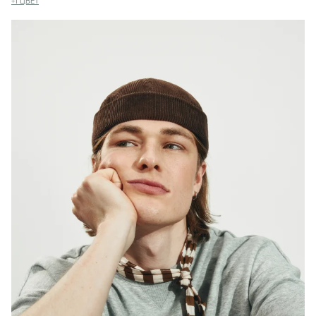
+
1
ЦВЕТ