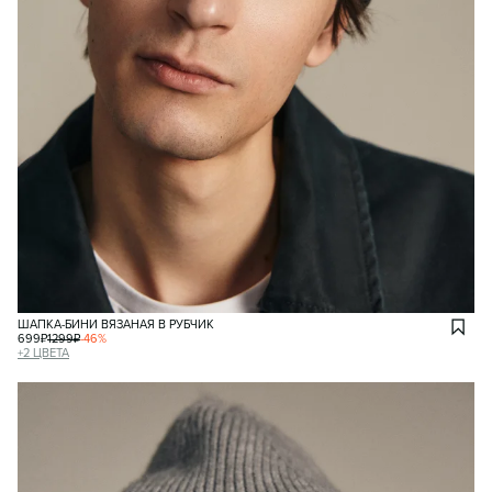
ШАПКА-БИНИ ВЯЗАНАЯ В РУБЧИК
699
₽
1299
₽
-
46
%
+
2
ЦВЕТА