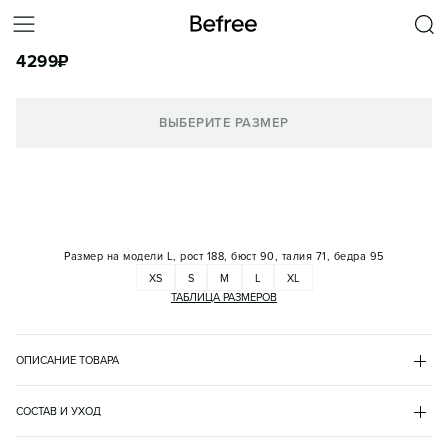
ТОЛСТОВКА НА МОЛНИИ С КАПЮШОНОМ
4299
₽
КОРЗИНА
ВЫБЕРИТЕ РАЗМЕР
Размер на модели
L, рост 188, бюст 90, талия 71, бедра 95
XS
S
M
L
XL
ТАБЛИЦА РАЗМЕРОВ
ОПИСАНИЕ ТОВАРА
СЕРЫЙ
•
33
BF2633123004
СОСТАВ И УХОД
- Мужская худи-зипка (толстовка на молнии) прямого кроя из 
полиэстер 79%