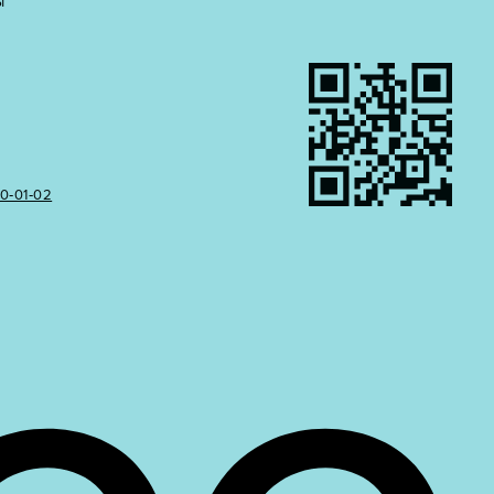
Ы
50‑01‑02