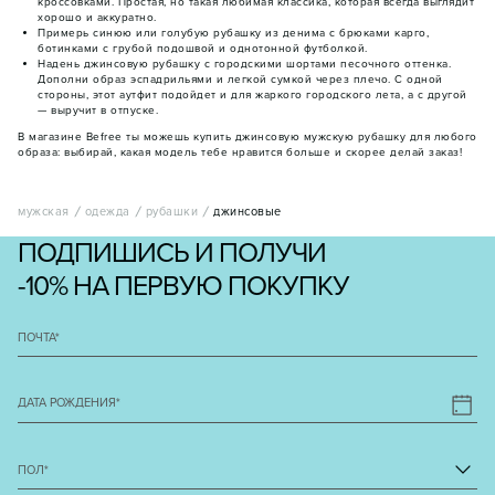
кроссовками. Простая, но такая любимая классика, которая всегда выглядит
хорошо и аккуратно.
Примерь синюю или голубую рубашку из денима с брюками карго,
ботинками с грубой подошвой и однотонной футболкой.
Надень джинсовую рубашку с городскими шортами песочного оттенка.
Дополни образ эспадрильями и легкой сумкой через плечо. С одной
стороны, этот аутфит подойдет и для жаркого городского лета, а с другой
— выручит в отпуске.
В магазине Befree ты можешь купить джинсовую мужскую рубашку для любого
образа: выбирай, какая модель тебе нравится больше и скорее делай заказ!
мужская
одежда
рубашки
джинсовые
ПОДПИШИСЬ И ПОЛУЧИ
-10% НА ПЕРВУЮ ПОКУПКУ
ПОЧТА
*
ДАТА РОЖДЕНИЯ
*
ПОЛ
*