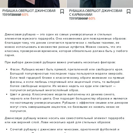
РУБАШКА-ОВЕРШОТ ДЖИНСОВАЯ
РУБАШКА-ОВЕРШОТ ДЖИНСОВАЯ
1599
₽
3999
₽
-
60
%
С КАРМАНАМИ
1599
₽
3999
₽
-
60
%
Джинсовая рубашка — это один из самых универсальных и стильных
элементов мужского гардероба. Она незаменима для повседневных образов:
благодаря тому, что деним сочетается практически с любыми тканями, ее
можно использовать в множестве разных аутфитов. Можно сказать, что это
классика, проверенная временем, которая обязательно должна быть у любого
парня.
При выборе джинсовой рубашки важно учитывать несколько факторов:
Фасон. Рубашка может быть прямой, приталенной или свободного кроя.
Большой популярностью последние годы пользуются модели оверсайз.
Если твой гардероб ближе к классическому, обрати внимание на прямые
фасоны, а если любишь спортивный или акцентный стиль, то выбирай
более свободные модели. Их можно надеть на худи или свитшот —
получится актуальный многослойный образ.
Цвет и декор. Классические модели выполнены из денима синего,
черного или белого цвета. Они подходят большинству образов и являются
по-настоящему универсальными. Рубашки с эффектом смывки или декором
могут стать завершающим акцентом, но базовыми их назвать никак не
получится.
Джинсовую рубашку можно носить как самостоятельный элемент гардероба
или как верхний слой. Лови несколько идей для стильных образов:
Сочетай рубашку с джинсами или чиносами, однотонной футболкой и