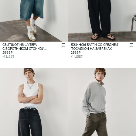
СВИТШОТ ИЗ ФУТЕРА
ДЖИНСЫ БАГГИ СО СРЕДНЕЙ
С ВОРОТНИКОМ-СТОЙКОЙ
ПОСАДКОЙ НА ЗАВЯЗКАХ
НА МОЛНИИ
2999
₽
2599
₽
+
1
ЦВЕТ
+
1
ЦВЕТ