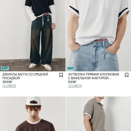
ХИТ
ХИТ
ДЖИНСЫ БАГГИ СО СРЕДНЕЙ
ФУТБОЛКА ПРЯМАЯ ХЛОПКОВАЯ
ПОСАДКОЙ
С ВАФЕЛЬНОЙ ФАКТУРОЙ
3999
₽
И КАНТОМ
999
₽
+
2
ЦВЕТА
+
2
ЦВЕТА