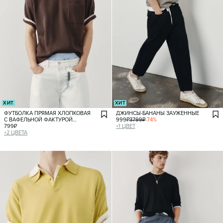
ХИТ
ХИТ
ФУТБОЛКА ПРЯМАЯ ХЛОПКОВАЯ
ДЖИНСЫ-БАНАНЫ ЗАУЖЕННЫЕ
С ВАФЕЛЬНОЙ ФАКТУРОЙ
999
₽
3799
₽
-
74
%
И КАНТОМ
799
₽
+
1
ЦВЕТ
+
2
ЦВЕТА