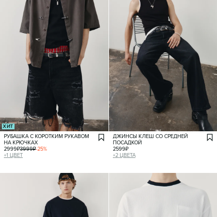
ХИТ
РУБАШКА С КОРОТКИМ РУКАВОМ
ДЖИНСЫ КЛЕШ СО СРЕДНЕЙ
НА КРЮЧКАХ
ПОСАДКОЙ
2999
₽
3999
₽
-
25
%
2599
₽
+
1
ЦВЕТ
+
2
ЦВЕТА