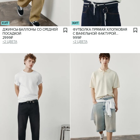
ХИТ
ХИТ
ДЖИНСЫ-БАЛЛОНЫ СО СРЕДНЕЙ
ФУТБОЛКА ПРЯМАЯ ХЛОПКОВАЯ
ПОСАДКОЙ
С ВАФЕЛЬНОЙ ФАКТУРОЙ
2999
₽
И КАНТОМ
999
₽
+
2
ЦВЕТА
+
2
ЦВЕТА