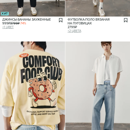
ХИТ
ДЖИНСЫ-БАНАНЫ ЗАУЖЕННЫЕ
ФУТБОЛКА-ПОЛО ВЯЗАНАЯ
999
₽
3799
₽
-
74
%
НА ПУГОВИЦАХ
+
1
ЦВЕТ
2799
₽
+
2
ЦВЕТА