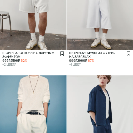
ШОРТЫ ХЛОПКОВЫЕ С ВАРЕНЫМ
ШОРТЫ-БЕРМУДЫ ИЗ ФУТЕРА
ЭФФЕКТОМ
НА ЗАВЯЗКАХ
999
₽
2599
₽
-
62
%
999
₽
2999
₽
-
67
%
+
2
ЦВЕТА
+
1
ЦВЕТ