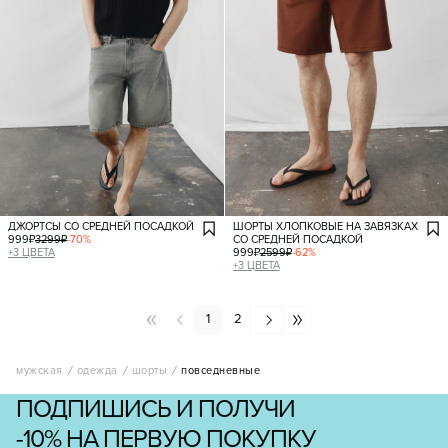
ДЖОРТСЫ СО СРЕДНЕЙ ПОСАДКОЙ
ШОРТЫ ХЛОПКОВЫЕ НА ЗАВЯЗКАХ
999
₽
3299
₽
-
70
%
СО СРЕДНЕЙ ПОСАДКОЙ
+
3
ЦВЕТА
999
₽
2599
₽
-
62
%
+
3
ЦВЕТА
1
2
мужская
одежда
шорты
повседневные
ПОДПИШИСЬ И ПОЛУЧИ
-10% НА ПЕРВУЮ ПОКУПКУ