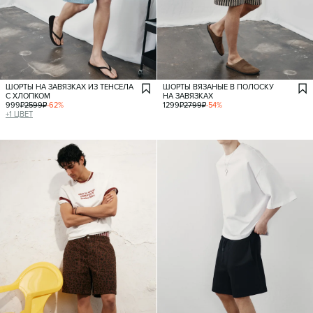
ШОРТЫ НА ЗАВЯЗКАХ ИЗ ТЕНСЕЛА
ШОРТЫ ВЯЗАНЫЕ В ПОЛОСКУ
С ХЛОПКОМ
НА ЗАВЯЗКАХ
999
₽
2599
₽
-
62
%
1299
₽
2799
₽
-
54
%
+
1
ЦВЕТ