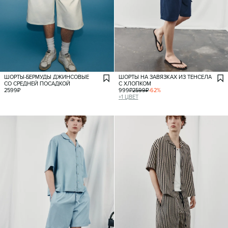
ШОРТЫ-БЕРМУДЫ ДЖИНСОВЫЕ
ШОРТЫ НА ЗАВЯЗКАХ ИЗ ТЕНСЕЛА
СО СРЕДНЕЙ ПОСАДКОЙ
С ХЛОПКОМ
2599
₽
999
₽
2599
₽
-
62
%
+
1
ЦВЕТ