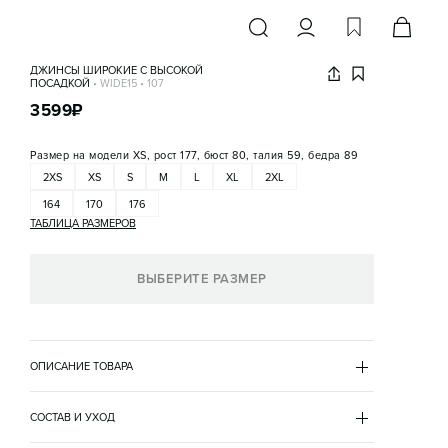
ДЖИНСЫ ШИРОКИЕ С ВЫСОКОЙ
ПОСАДКОЙ
•
WIDE15
•
107
3599
₽
Размер на модели
XS, рост 177, бюст 80, талия 59, бедра 89
2XS
XS
S
M
L
XL
2XL
164
170
176
ТАБЛИЦА РАЗМЕРОВ
ВЫБЕРИТЕ РАЗМЕР
ОПИСАНИЕ ТОВАРА
СЕРЫЙ
•
107
WIDE15
СОСТАВ И УХОД
- Широкие женские джинсы-трубы (фасон wide leg) из 