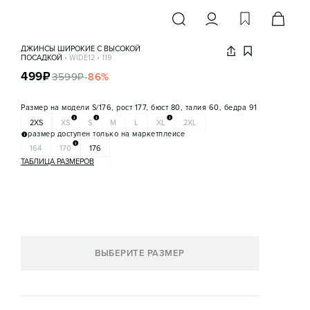
ДЖИНСЫ ШИРОКИЕ С ВЫСОКОЙ
ПОСАДКОЙ
•
WIDE12
•
119
499
₽
3599
₽
-
86
%
Размер на модели
S/176, рост 177, бюст 80, талия 60, бедра 91
2XS
XS
S
M
L
XL
2XL
размер доступен только на маркетплейсе
164
170
176
ТАБЛИЦА РАЗМЕРОВ
ВЫБЕРИТЕ РАЗМЕР