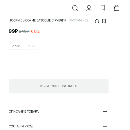
НОСКИ ВЫСОКИЕ БАЗОВЫЕ В РУБЧИК
•
TANYA14
•
32
99
₽
249
₽
-
60
%
37-38
39-41
ВЫБЕРИТЕ РАЗМЕР
ОПИСАНИЕ ТОВАРА
СЕРЫЙ
•
32
TANYA14
СОСТАВ И УХОД