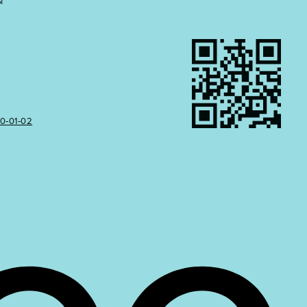
Ы
50‑01‑02