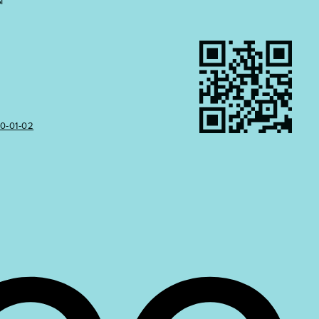
Ы
50‑01‑02