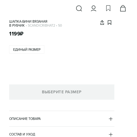
ШАПКА-БИНИ ВЯЗАНАЯ
В РУБЧИК
•
SCANDICRIBHAT2
•
50
1199
₽
ЕДИНЫЙ РАЗМЕР
ВЫБЕРИТЕ РАЗМЕР
ОПИСАНИЕ ТОВАРА
ЧЕРНЫЙ
•
50
SCANDICRIBHAT2
СОСТАВ И УХОД