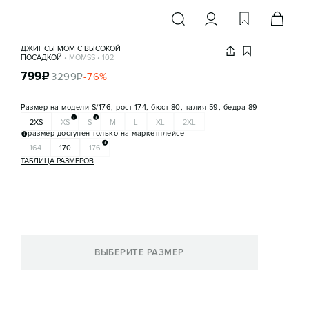
ДЖИНСЫ MOM С ВЫСОКОЙ
ПОСАДКОЙ
•
MOMSS
•
102
799
₽
3299
₽
-
76
%
Размер на модели
S/176, рост 174, бюст 80, талия 59, бедра 89
2XS
XS
S
M
L
XL
2XL
размер доступен только на маркетплейсе
164
170
176
ТАБЛИЦА РАЗМЕРОВ
ВЫБЕРИТЕ РАЗМЕР