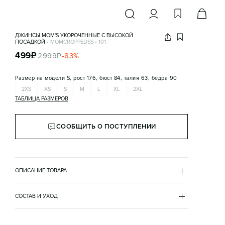
ДЖИНСЫ MOM'S УКОРОЧЕННЫЕ С ВЫСОКОЙ
ПОСАДКОЙ
•
MOMCROPPEDSS
•
101
499
₽
2999
₽
-
83
%
Размер на модели
S, рост 176, бюст 84, талия 63, бедра 90
2XS
XS
S
M
L
XL
2XL
ТАБЛИЦА РАЗМЕРОВ
СООБЩИТЬ О ПОСТУПЛЕНИИ
ОПИСАНИЕ ТОВАРА
ГОЛУБОЙ
•
101
MOMCROPPEDSS
СОСТАВ И УХОД
- Женские джинсовые брюки mom-fit зауженного 
хлопок 100%
кроя из качественного, мягкого 100% хлопкового 
посадка
денима
