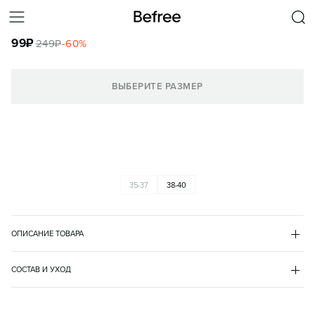
ПОДСЛЕДНИКИ ЖЕНСКИЕ
99
₽
249
₽
-
60
%
КОРЗИНА
ВЫБЕРИТЕ РАЗМЕР
35-37
38-40
ОПИСАНИЕ ТОВАРА
ЧЕРНЫЙ
•
50
JULIE13
СОСТАВ И УХОД
хлопок 78%
полиамид 20%