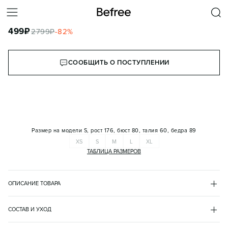
ТОЛСТОВКА HOODY ОВЕРСАЙЗ С КАПЮШОНОМ
499
₽
2799
₽
-
82
%
КОРЗИНА
СООБЩИТЬ О ПОСТУПЛЕНИИ
Размер на модели
S, рост 176, бюст 80, талия 60, бедра 89
XS
S
M
L
XL
ТАБЛИЦА РАЗМЕРОВ
ОПИСАНИЕ ТОВАРА
БЕЖЕВЫЙ
•
36
HOODY6
СОСТАВ И УХОД
- Женская худи свободного кроя oversize из мягкого, приятного к 
хлопок 70%