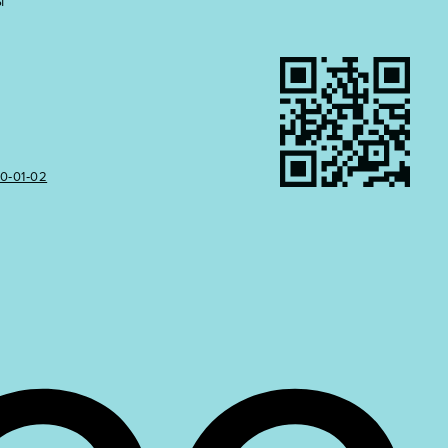
Ы
50‑01‑02