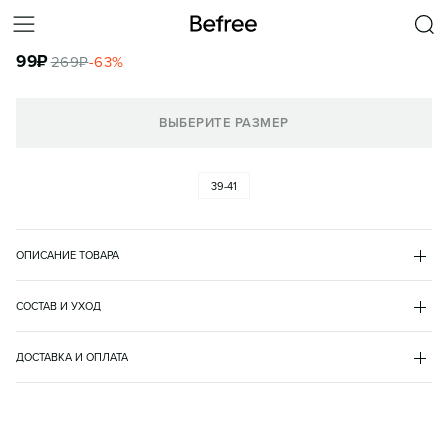
НОСКИ ВЫСОКИЕ ХЛОПКОВЫЕ БАЗОВЫЕ
99
₽
269
₽
-
63
%
КОРЗИНА
ВЫБЕРИТЕ РАЗМЕР
39-41
ОПИСАНИЕ ТОВАРА
БЕЛЫЙ
•
1
GALYA12
СОСТАВ И УХОД
хлопок 75%
полиамид 20%
ДОСТАВКА И ОПЛАТА
эластан 5%
доставка
пункт выдачи
доставка курьером
оплата