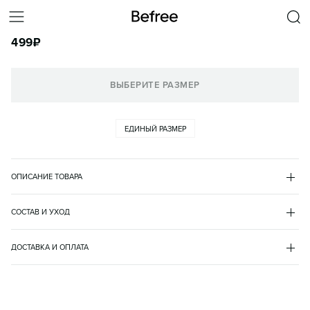
НАБОР СЕРЕГ-КОЛЕЦ ГЛАДКИХ (3 ПАРЫ)
499
₽
КОРЗИНА
ВЫБЕРИТЕ РАЗМЕР
ЕДИНЫЙ РАЗМЕР
ОПИСАНИЕ ТОВАРА
ЖЕЛТЫЙ
•
6
BASICHOOPS4
СОСТАВ И УХОД
металл 100%
ДОСТАВКА И ОПЛАТА
доставка
самовывоз
пункт выдачи
доставка курьером